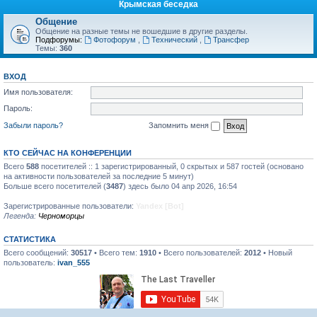
Крымская беседка
Общение
Общение на разные темы не вошедшие в другие разделы.
Подфорумы:
Фотофорум
,
Технический
,
Трансфер
Темы:
360
ВХОД
Имя пользователя:
Пароль:
Забыли пароль?
Запомнить меня
КТО СЕЙЧАС НА КОНФЕРЕНЦИИ
Всего
588
посетителей :: 1 зарегистрированный, 0 скрытых и 587 гостей (основано
на активности пользователей за последние 5 минут)
Больше всего посетителей (
3487
) здесь было 04 апр 2026, 16:54
Зарегистрированные пользователи:
Yandex [Bot]
Легенда:
Черноморцы
СТАТИСТИКА
Всего сообщений:
30517
• Всего тем:
1910
• Всего пользователей:
2012
• Новый
пользователь:
ivan_555