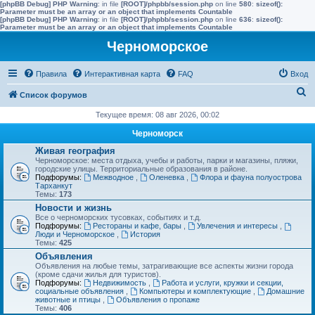
[phpBB Debug] PHP Warning
: in file
[ROOT]/phpbb/session.php
on line
580
:
sizeof():
Parameter must be an array or an object that implements Countable
[phpBB Debug] PHP Warning
: in file
[ROOT]/phpbb/session.php
on line
636
:
sizeof():
Parameter must be an array or an object that implements Countable
Черноморское
Правила
Интерактивная карта
FAQ
Вход
П
Список форумов
о
Текущее время: 08 авг 2026, 00:02
и
Черноморск
с
Живая география
Черноморское: места отдыха, учебы и работы, парки и магазины, пляжи,
к
городские улицы. Территориальные образования в районе.
Подфорумы:
Межводное
,
Оленевка
,
Флора и фауна полуострова
Тарханкут
Темы:
173
Новости и жизнь
Все о черноморских тусовках, событиях и т.д.
Подфорумы:
Рестораны и кафе, бары
,
Увлечения и интересы
,
Люди и Черноморское
,
История
Темы:
425
Объявления
Объявления на любые темы, затрагивающие все аспекты жизни города
(кроме сдачи жилья для туристов).
Подфорумы:
Недвижимость
,
Работа и услуги, кружки и секции,
социальные объявления
,
Компьютеры и комплектующие
,
Домашние
животные и птицы
,
Объявления о пропаже
Темы:
406