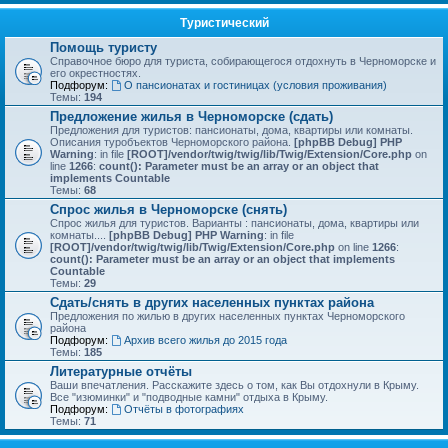
Туристический
Помощь туристу
Справочное бюро для туриста, собирающегося отдохнуть в Черноморске и
его окрестностях.
Подфорум:
О пансионатах и гостиницах (условия проживания)
Темы:
194
Предложение жилья в Черноморске (сдать)
Предложения для туристов: пансионаты, дома, квартиры или комнаты.
Описания туробъектов Черноморского района.
[phpBB Debug] PHP
Warning
: in file
[ROOT]/vendor/twig/twig/lib/Twig/Extension/Core.php
on
line
1266
:
count(): Parameter must be an array or an object that
implements Countable
Темы:
68
Спрос жилья в Черноморске (снять)
Спрос жилья для туристов. Варианты : пансионаты, дома, квартиры или
комнаты....
[phpBB Debug] PHP Warning
: in file
[ROOT]/vendor/twig/twig/lib/Twig/Extension/Core.php
on line
1266
:
count(): Parameter must be an array or an object that implements
Countable
Темы:
29
Сдать/снять в других населенных пунктах района
Предложения по жилью в других населенных пунктах Черноморского
района
Подфорум:
Архив всего жилья до 2015 года
Темы:
185
Литературные отчёты
Ваши впечатления. Расскажите здесь о том, как Вы отдохнули в Крыму.
Все "изюминки" и "подводные камни" отдыха в Крыму.
Подфорум:
Отчёты в фотографиях
Темы:
71