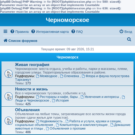
[phpBB Debug] PHP Warning
: in file
[ROOT]/phpbb/session.php
on line
580
:
sizeof():
Parameter must be an array or an object that implements Countable
[phpBB Debug] PHP Warning
: in file
[ROOT]/phpbb/session.php
on line
636
:
sizeof():
Parameter must be an array or an object that implements Countable
Черноморское
Правила
Интерактивная карта
FAQ
Вход
П
Список форумов
о
Текущее время: 09 авг 2026, 15:21
и
Черноморск
с
Живая география
Черноморское: места отдыха, учебы и работы, парки и магазины, пляжи,
к
городские улицы. Территориальные образования в районе.
Подфорумы:
Межводное
,
Оленевка
,
Флора и фауна полуострова
Тарханкут
Темы:
173
Новости и жизнь
Все о черноморских тусовках, событиях и т.д.
Подфорумы:
Рестораны и кафе, бары
,
Увлечения и интересы
,
Люди и Черноморское
,
История
Темы:
425
Объявления
Объявления на любые темы, затрагивающие все аспекты жизни города
(кроме сдачи жилья для туристов).
Подфорумы:
Недвижимость
,
Работа и услуги, кружки и секции,
социальные объявления
,
Компьютеры и комплектующие
,
Домашние
животные и птицы
,
Объявления о пропаже
Темы:
406