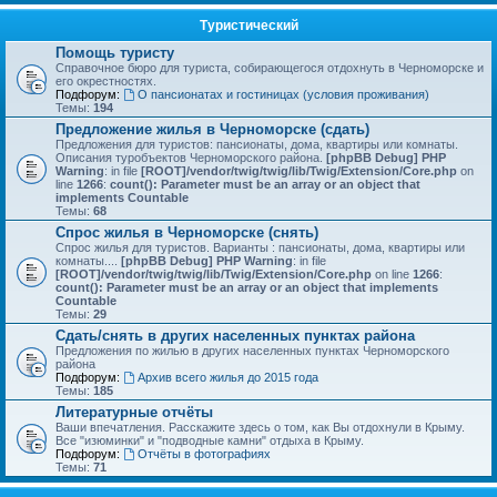
Туристический
Помощь туристу
Справочное бюро для туриста, собирающегося отдохнуть в Черноморске и
его окрестностях.
Подфорум:
О пансионатах и гостиницах (условия проживания)
Темы:
194
Предложение жилья в Черноморске (сдать)
Предложения для туристов: пансионаты, дома, квартиры или комнаты.
Описания туробъектов Черноморского района.
[phpBB Debug] PHP
Warning
: in file
[ROOT]/vendor/twig/twig/lib/Twig/Extension/Core.php
on
line
1266
:
count(): Parameter must be an array or an object that
implements Countable
Темы:
68
Спрос жилья в Черноморске (снять)
Спрос жилья для туристов. Варианты : пансионаты, дома, квартиры или
комнаты....
[phpBB Debug] PHP Warning
: in file
[ROOT]/vendor/twig/twig/lib/Twig/Extension/Core.php
on line
1266
:
count(): Parameter must be an array or an object that implements
Countable
Темы:
29
Сдать/снять в других населенных пунктах района
Предложения по жилью в других населенных пунктах Черноморского
района
Подфорум:
Архив всего жилья до 2015 года
Темы:
185
Литературные отчёты
Ваши впечатления. Расскажите здесь о том, как Вы отдохнули в Крыму.
Все "изюминки" и "подводные камни" отдыха в Крыму.
Подфорум:
Отчёты в фотографиях
Темы:
71