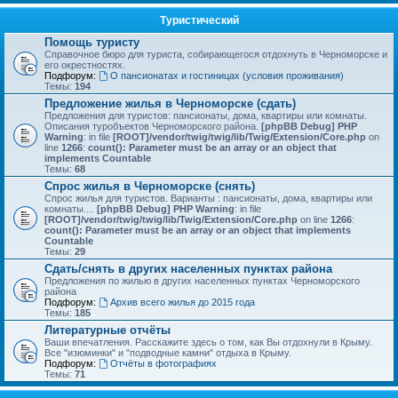
Туристический
Помощь туристу
Справочное бюро для туриста, собирающегося отдохнуть в Черноморске и
его окрестностях.
Подфорум:
О пансионатах и гостиницах (условия проживания)
Темы:
194
Предложение жилья в Черноморске (сдать)
Предложения для туристов: пансионаты, дома, квартиры или комнаты.
Описания туробъектов Черноморского района.
[phpBB Debug] PHP
Warning
: in file
[ROOT]/vendor/twig/twig/lib/Twig/Extension/Core.php
on
line
1266
:
count(): Parameter must be an array or an object that
implements Countable
Темы:
68
Спрос жилья в Черноморске (снять)
Спрос жилья для туристов. Варианты : пансионаты, дома, квартиры или
комнаты....
[phpBB Debug] PHP Warning
: in file
[ROOT]/vendor/twig/twig/lib/Twig/Extension/Core.php
on line
1266
:
count(): Parameter must be an array or an object that implements
Countable
Темы:
29
Сдать/снять в других населенных пунктах района
Предложения по жилью в других населенных пунктах Черноморского
района
Подфорум:
Архив всего жилья до 2015 года
Темы:
185
Литературные отчёты
Ваши впечатления. Расскажите здесь о том, как Вы отдохнули в Крыму.
Все "изюминки" и "подводные камни" отдыха в Крыму.
Подфорум:
Отчёты в фотографиях
Темы:
71