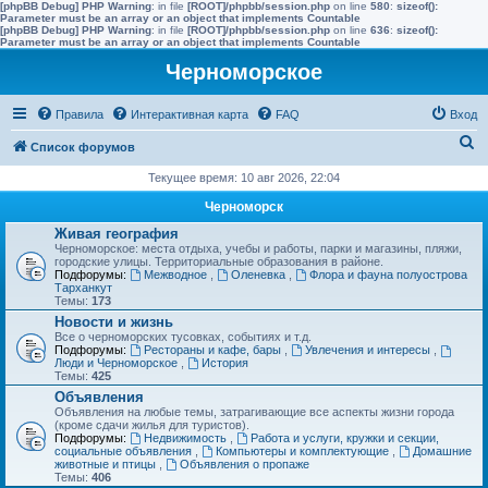
[phpBB Debug] PHP Warning
: in file
[ROOT]/phpbb/session.php
on line
580
:
sizeof():
Parameter must be an array or an object that implements Countable
[phpBB Debug] PHP Warning
: in file
[ROOT]/phpbb/session.php
on line
636
:
sizeof():
Parameter must be an array or an object that implements Countable
Черноморское
Правила
Интерактивная карта
FAQ
Вход
П
Список форумов
о
Текущее время: 10 авг 2026, 22:04
и
Черноморск
с
Живая география
Черноморское: места отдыха, учебы и работы, парки и магазины, пляжи,
к
городские улицы. Территориальные образования в районе.
Подфорумы:
Межводное
,
Оленевка
,
Флора и фауна полуострова
Тарханкут
Темы:
173
Новости и жизнь
Все о черноморских тусовках, событиях и т.д.
Подфорумы:
Рестораны и кафе, бары
,
Увлечения и интересы
,
Люди и Черноморское
,
История
Темы:
425
Объявления
Объявления на любые темы, затрагивающие все аспекты жизни города
(кроме сдачи жилья для туристов).
Подфорумы:
Недвижимость
,
Работа и услуги, кружки и секции,
социальные объявления
,
Компьютеры и комплектующие
,
Домашние
животные и птицы
,
Объявления о пропаже
Темы:
406