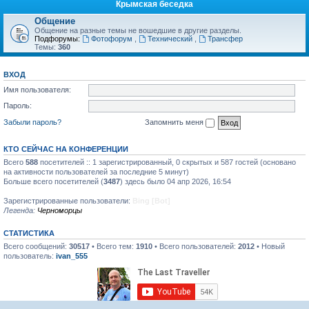
Крымская беседка
Общение
Общение на разные темы не вошедшие в другие разделы.
Подфорумы:
Фотофорум
,
Технический
,
Трансфер
Темы:
360
ВХОД
Имя пользователя:
Пароль:
Забыли пароль?
Запомнить меня
КТО СЕЙЧАС НА КОНФЕРЕНЦИИ
Всего
588
посетителей :: 1 зарегистрированный, 0 скрытых и 587 гостей (основано
на активности пользователей за последние 5 минут)
Больше всего посетителей (
3487
) здесь было 04 апр 2026, 16:54
Зарегистрированные пользователи:
Bing [Bot]
Легенда:
Черноморцы
СТАТИСТИКА
Всего сообщений:
30517
• Всего тем:
1910
• Всего пользователей:
2012
• Новый
пользователь:
ivan_555