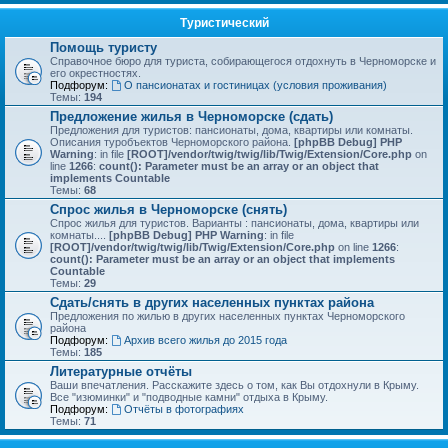
Туристический
Помощь туристу
Справочное бюро для туриста, собирающегося отдохнуть в Черноморске и
его окрестностях.
Подфорум:
О пансионатах и гостиницах (условия проживания)
Темы:
194
Предложение жилья в Черноморске (сдать)
Предложения для туристов: пансионаты, дома, квартиры или комнаты.
Описания туробъектов Черноморского района.
[phpBB Debug] PHP
Warning
: in file
[ROOT]/vendor/twig/twig/lib/Twig/Extension/Core.php
on
line
1266
:
count(): Parameter must be an array or an object that
implements Countable
Темы:
68
Спрос жилья в Черноморске (снять)
Спрос жилья для туристов. Варианты : пансионаты, дома, квартиры или
комнаты....
[phpBB Debug] PHP Warning
: in file
[ROOT]/vendor/twig/twig/lib/Twig/Extension/Core.php
on line
1266
:
count(): Parameter must be an array or an object that implements
Countable
Темы:
29
Сдать/снять в других населенных пунктах района
Предложения по жилью в других населенных пунктах Черноморского
района
Подфорум:
Архив всего жилья до 2015 года
Темы:
185
Литературные отчёты
Ваши впечатления. Расскажите здесь о том, как Вы отдохнули в Крыму.
Все "изюминки" и "подводные камни" отдыха в Крыму.
Подфорум:
Отчёты в фотографиях
Темы:
71