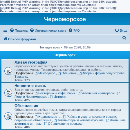
[phpBB Debug] PHP Warning
: in file
[ROOT]/phpbb/session.php
on line
580
:
sizeof():
Parameter must be an array or an object that implements Countable
[phpBB Debug] PHP Warning
: in file
[ROOT]/phpbb/session.php
on line
636
:
sizeof():
Parameter must be an array or an object that implements Countable
Черноморское
Правила
Интерактивная карта
FAQ
Вход
П
Список форумов
о
Текущее время: 09 авг 2026, 18:09
и
Черноморск
с
Живая география
Черноморское: места отдыха, учебы и работы, парки и магазины, пляжи,
к
городские улицы. Территориальные образования в районе.
Подфорумы:
Межводное
,
Оленевка
,
Флора и фауна полуострова
Тарханкут
Темы:
173
Новости и жизнь
Все о черноморских тусовках, событиях и т.д.
Подфорумы:
Рестораны и кафе, бары
,
Увлечения и интересы
,
Люди и Черноморское
,
История
Темы:
425
Объявления
Объявления на любые темы, затрагивающие все аспекты жизни города
(кроме сдачи жилья для туристов).
Подфорумы:
Недвижимость
,
Работа и услуги, кружки и секции,
социальные объявления
,
Компьютеры и комплектующие
,
Домашние
животные и птицы
,
Объявления о пропаже
Темы:
406