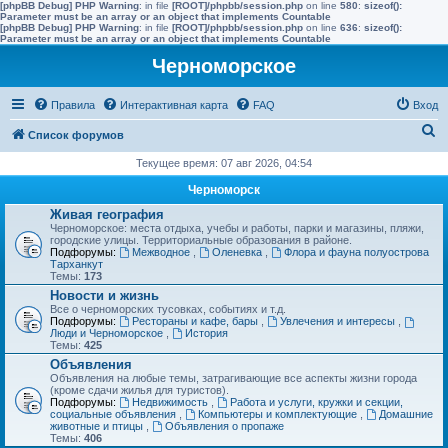
[phpBB Debug] PHP Warning
: in file
[ROOT]/phpbb/session.php
on line
580
:
sizeof():
Parameter must be an array or an object that implements Countable
[phpBB Debug] PHP Warning
: in file
[ROOT]/phpbb/session.php
on line
636
:
sizeof():
Parameter must be an array or an object that implements Countable
Черноморское
Правила
Интерактивная карта
FAQ
Вход
П
Список форумов
о
Текущее время: 07 авг 2026, 04:54
и
Черноморск
с
Живая география
Черноморское: места отдыха, учебы и работы, парки и магазины, пляжи,
к
городские улицы. Территориальные образования в районе.
Подфорумы:
Межводное
,
Оленевка
,
Флора и фауна полуострова
Тарханкут
Темы:
173
Новости и жизнь
Все о черноморских тусовках, событиях и т.д.
Подфорумы:
Рестораны и кафе, бары
,
Увлечения и интересы
,
Люди и Черноморское
,
История
Темы:
425
Объявления
Объявления на любые темы, затрагивающие все аспекты жизни города
(кроме сдачи жилья для туристов).
Подфорумы:
Недвижимость
,
Работа и услуги, кружки и секции,
социальные объявления
,
Компьютеры и комплектующие
,
Домашние
животные и птицы
,
Объявления о пропаже
Темы:
406