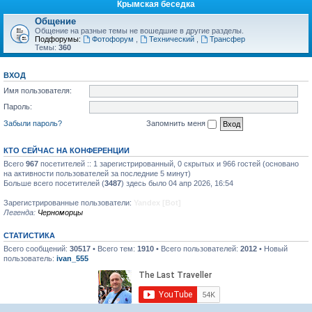
Крымская беседка
Общение
Общение на разные темы не вошедшие в другие разделы.
Подфорумы:
Фотофорум
,
Технический
,
Трансфер
Темы:
360
ВХОД
Имя пользователя:
Пароль:
Забыли пароль?
Запомнить меня
КТО СЕЙЧАС НА КОНФЕРЕНЦИИ
Всего
967
посетителей :: 1 зарегистрированный, 0 скрытых и 966 гостей (основано
на активности пользователей за последние 5 минут)
Больше всего посетителей (
3487
) здесь было 04 апр 2026, 16:54
Зарегистрированные пользователи:
Yandex [Bot]
Легенда:
Черноморцы
СТАТИСТИКА
Всего сообщений:
30517
• Всего тем:
1910
• Всего пользователей:
2012
• Новый
пользователь:
ivan_555