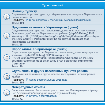
Туристический
Помощь туристу
Справочное бюро для туриста, собирающегося отдохнуть в Черноморске и
его окрестностях.
Подфорум:
О пансионатах и гостиницах (условия проживания)
Темы:
194
Предложение жилья в Черноморске (сдать)
Предложения для туристов: пансионаты, дома, квартиры или комнаты.
Описания туробъектов Черноморского района.
[phpBB Debug] PHP
Warning
: in file
[ROOT]/vendor/twig/twig/lib/Twig/Extension/Core.php
on
line
1266
:
count(): Parameter must be an array or an object that
implements Countable
Темы:
68
Спрос жилья в Черноморске (снять)
Спрос жилья для туристов. Варианты : пансионаты, дома, квартиры или
комнаты....
[phpBB Debug] PHP Warning
: in file
[ROOT]/vendor/twig/twig/lib/Twig/Extension/Core.php
on line
1266
:
count(): Parameter must be an array or an object that implements
Countable
Темы:
29
Сдать/снять в других населенных пунктах района
Предложения по жилью в других населенных пунктах Черноморского
района
Подфорум:
Архив всего жилья до 2015 года
Темы:
185
Литературные отчёты
Ваши впечатления. Расскажите здесь о том, как Вы отдохнули в Крыму.
Все "изюминки" и "подводные камни" отдыха в Крыму.
Подфорум:
Отчёты в фотографиях
Темы:
71