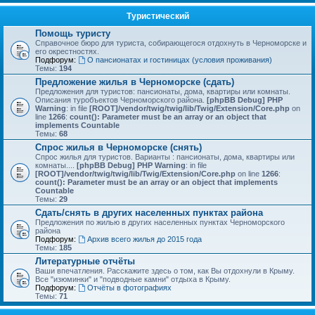
Туристический
Помощь туристу
Справочное бюро для туриста, собирающегося отдохнуть в Черноморске и
его окрестностях.
Подфорум:
О пансионатах и гостиницах (условия проживания)
Темы:
194
Предложение жилья в Черноморске (сдать)
Предложения для туристов: пансионаты, дома, квартиры или комнаты.
Описания туробъектов Черноморского района.
[phpBB Debug] PHP
Warning
: in file
[ROOT]/vendor/twig/twig/lib/Twig/Extension/Core.php
on
line
1266
:
count(): Parameter must be an array or an object that
implements Countable
Темы:
68
Спрос жилья в Черноморске (снять)
Спрос жилья для туристов. Варианты : пансионаты, дома, квартиры или
комнаты....
[phpBB Debug] PHP Warning
: in file
[ROOT]/vendor/twig/twig/lib/Twig/Extension/Core.php
on line
1266
:
count(): Parameter must be an array or an object that implements
Countable
Темы:
29
Сдать/снять в других населенных пунктах района
Предложения по жилью в других населенных пунктах Черноморского
района
Подфорум:
Архив всего жилья до 2015 года
Темы:
185
Литературные отчёты
Ваши впечатления. Расскажите здесь о том, как Вы отдохнули в Крыму.
Все "изюминки" и "подводные камни" отдыха в Крыму.
Подфорум:
Отчёты в фотографиях
Темы:
71