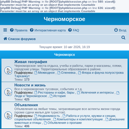
[phpBB Debug] PHP Warning
: in file
[ROOT]/phpbb/session.php
on line
580
:
sizeof():
Parameter must be an array or an object that implements Countable
[phpBB Debug] PHP Warning
: in file
[ROOT]/phpbb/session.php
on line
636
:
sizeof():
Parameter must be an array or an object that implements Countable
Черноморское
Правила
Интерактивная карта
FAQ
Вход
П
Список форумов
о
Текущее время: 10 авг 2026, 16:19
и
Черноморск
с
Живая география
Черноморское: места отдыха, учебы и работы, парки и магазины, пляжи,
к
городские улицы. Территориальные образования в районе.
Подфорумы:
Межводное
,
Оленевка
,
Флора и фауна полуострова
Тарханкут
Темы:
173
Новости и жизнь
Все о черноморских тусовках, событиях и т.д.
Подфорумы:
Рестораны и кафе, бары
,
Увлечения и интересы
,
Люди и Черноморское
,
История
Темы:
425
Объявления
Объявления на любые темы, затрагивающие все аспекты жизни города
(кроме сдачи жилья для туристов).
Подфорумы:
Недвижимость
,
Работа и услуги, кружки и секции,
социальные объявления
,
Компьютеры и комплектующие
,
Домашние
животные и птицы
,
Объявления о пропаже
Темы:
406