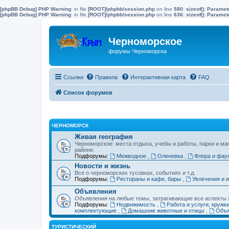
[phpBB Debug] PHP Warning
: in file
[ROOT]/phpbb/session.php
on line
580
:
sizeof(): Parame
[phpBB Debug] PHP Warning
: in file
[ROOT]/phpbb/session.php
on line
636
:
sizeof(): Parame
Черноморское
форумы Черноморска
Ссылки
Правила
Интерактивная карта
FAQ
Список форумов
ЧЕРНОМОРСК
Живая география
Черноморское: места отдыха, учебы и работы, парки и ма
районе.
Подфорумы:
Межводное
,
Оленевка
,
Флора и фау
Новости и жизнь
Все о черноморских тусовках, событиях и т.д.
Подфорумы:
Рестораны и кафе, бары
,
Увлечения и 
Объявления
Объявления на любые темы, затрагивающие все аспекты ж
Подфорумы:
Недвижимость
,
Работа и услуги, кружк
комплектующие
,
Домашние животные и птицы
,
Объя
ТУРИСТИЧЕСКИЙ