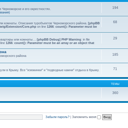
194
 Черноморске и его окрестностях.
ивания)
68
или комнаты. Описания туробъектов Черноморского района.
[phpBB
Twig/Extension/Core.php
on line
1266
:
count(): Parameter must be
29
квартиры или комнаты....
[phpBB Debug] PHP Warning
: in file
line
1266
:
count(): Parameter must be an array or an object that
йона
185
номорского района
71
нули в Крыму. Все "изюминки" и "подводные камни" отдыха в Крыму.
ТЕМЫ
360
Забыли пароль?
|
Запомнить меня