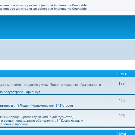
ter must be an array or an object that implements Countable
ter must be an array or an object that implements Countable
ТЕМЫ
173
газины, пляжи, городские улицы. Территориальные образования в
на полуострова Тарханкут
425
интересы
,
Люди и Черноморское
,
История
406
изни города (кроме сдачи жилья для туристов).
и и секции, социальные объявления
,
Компьютеры и
вления о пропаже
ТЕМЫ