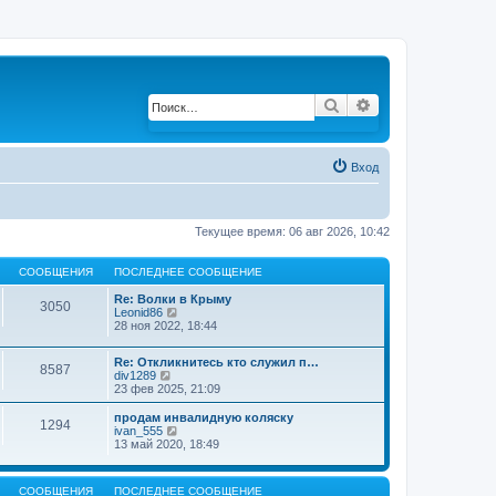
Поиск
Расширенный по
Вход
Текущее время: 06 авг 2026, 10:42
СООБЩЕНИЯ
ПОСЛЕДНЕЕ СООБЩЕНИЕ
Re: Волки в Крыму
3050
Leonid86
П
28 ноя 2022, 18:44
е
р
е
Re: Откликнитесь кто служил п…
й
8587
div1289
П
т
23 фев 2025, 21:09
е
и
р
к
е
продам инвалидную коляску
п
1294
й
ivan_555
П
о
т
13 май 2020, 18:49
е
с
и
р
л
к
е
е
п
й
д
СООБЩЕНИЯ
ПОСЛЕДНЕЕ СООБЩЕНИЕ
о