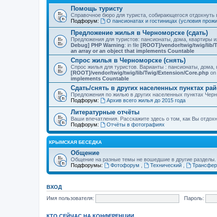
Помощь туристу
Справочное бюро для туриста, собирающегося отдохнуть в
Подфорум:
О пансионатах и гостиницах (условия прож
Предложение жилья в Черноморске (сдать)
Предложения для туристов: пансионаты, дома, квартиры 
Debug] PHP Warning
: in file
[ROOT]/vendor/twig/twig/lib/
an array or an object that implements Countable
Спрос жилья в Черноморске (снять)
Спрос жилья для туристов. Варианты : пансионаты, дома, 
[ROOT]/vendor/twig/twig/lib/Twig/Extension/Core.php
on 
implements Countable
Сдать/снять в других населенных пунктах ра
Предложения по жилью в других населенных пунктах Чер
Подфорум:
Архив всего жилья до 2015 года
Литературные отчёты
Ваши впечатления. Расскажите здесь о том, как Вы отдох
Подфорум:
Отчёты в фотографиях
КРЫМСКАЯ БЕСЕДКА
Общение
Общение на разные темы не вошедшие в другие разделы.
Подфорумы:
Фотофорум
,
Технический
,
Трансфер
ВХОД
Имя пользователя:
Пароль:
КТО СЕЙЧАС НА КОНФЕРЕНЦИИ