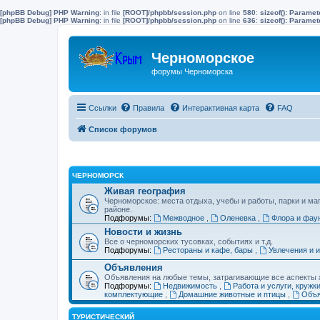
[phpBB Debug] PHP Warning
: in file
[ROOT]/phpbb/session.php
on line
580
:
sizeof(): Parame
[phpBB Debug] PHP Warning
: in file
[ROOT]/phpbb/session.php
on line
636
:
sizeof(): Parame
Черноморское
форумы Черноморска
Ссылки
Правила
Интерактивная карта
FAQ
Список форумов
ЧЕРНОМОРСК
Живая география
Черноморское: места отдыха, учебы и работы, парки и ма
районе.
Подфорумы:
Межводное
,
Оленевка
,
Флора и фау
Новости и жизнь
Все о черноморских тусовках, событиях и т.д.
Подфорумы:
Рестораны и кафе, бары
,
Увлечения и 
Объявления
Объявления на любые темы, затрагивающие все аспекты ж
Подфорумы:
Недвижимость
,
Работа и услуги, кружк
комплектующие
,
Домашние животные и птицы
,
Объя
ТУРИСТИЧЕСКИЙ