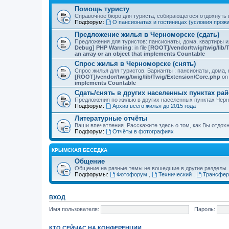
Помощь туристу
Справочное бюро для туриста, собирающегося отдохнуть в
Подфорум:
О пансионатах и гостиницах (условия прож
Предложение жилья в Черноморске (сдать)
Предложения для туристов: пансионаты, дома, квартиры 
Debug] PHP Warning
: in file
[ROOT]/vendor/twig/twig/lib/
an array or an object that implements Countable
Спрос жилья в Черноморске (снять)
Спрос жилья для туристов. Варианты : пансионаты, дома, 
[ROOT]/vendor/twig/twig/lib/Twig/Extension/Core.php
on 
implements Countable
Сдать/снять в других населенных пунктах ра
Предложения по жилью в других населенных пунктах Чер
Подфорум:
Архив всего жилья до 2015 года
Литературные отчёты
Ваши впечатления. Расскажите здесь о том, как Вы отдох
Подфорум:
Отчёты в фотографиях
КРЫМСКАЯ БЕСЕДКА
Общение
Общение на разные темы не вошедшие в другие разделы.
Подфорумы:
Фотофорум
,
Технический
,
Трансфер
ВХОД
Имя пользователя:
Пароль:
КТО СЕЙЧАС НА КОНФЕРЕНЦИИ