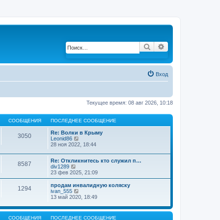
Поиск
Расширенный по
Вход
Текущее время: 08 авг 2026, 10:18
СООБЩЕНИЯ
ПОСЛЕДНЕЕ СООБЩЕНИЕ
Re: Волки в Крыму
3050
Leonid86
П
28 ноя 2022, 18:44
е
р
е
Re: Откликнитесь кто служил п…
й
8587
div1289
П
т
23 фев 2025, 21:09
е
и
р
к
е
продам инвалидную коляску
п
1294
й
ivan_555
П
о
т
13 май 2020, 18:49
е
с
и
р
л
к
е
е
п
й
д
СООБЩЕНИЯ
ПОСЛЕДНЕЕ СООБЩЕНИЕ
о