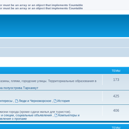
ter must be an array or an object that implements Countable
ter must be an array or an object that implements Countable
ТЕМЫ
173
газины, пляжи, городские улицы. Территориальные образования в
на полуострова Тарханкут
425
интересы
,
Люди и Черноморское
,
История
406
изни города (кроме сдачи жилья для туристов).
и и секции, социальные объявления
,
Компьютеры и
вления о пропаже
ТЕМЫ