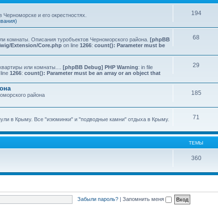
194
 Черноморске и его окрестностях.
ивания)
68
или комнаты. Описания туробъектов Черноморского района.
[phpBB
Twig/Extension/Core.php
on line
1266
:
count(): Parameter must be
29
квартиры или комнаты....
[phpBB Debug] PHP Warning
: in file
line
1266
:
count(): Parameter must be an array or an object that
йона
185
номорского района
71
нули в Крыму. Все "изюминки" и "подводные камни" отдыха в Крыму.
ТЕМЫ
360
Забыли пароль?
|
Запомнить меня