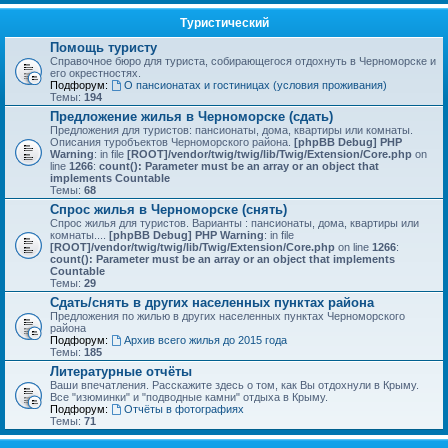
Туристический
Помощь туристу
Справочное бюро для туриста, собирающегося отдохнуть в Черноморске и
его окрестностях.
Подфорум:
О пансионатах и гостиницах (условия проживания)
Темы:
194
Предложение жилья в Черноморске (сдать)
Предложения для туристов: пансионаты, дома, квартиры или комнаты.
Описания туробъектов Черноморского района.
[phpBB Debug] PHP
Warning
: in file
[ROOT]/vendor/twig/twig/lib/Twig/Extension/Core.php
on
line
1266
:
count(): Parameter must be an array or an object that
implements Countable
Темы:
68
Спрос жилья в Черноморске (снять)
Спрос жилья для туристов. Варианты : пансионаты, дома, квартиры или
комнаты....
[phpBB Debug] PHP Warning
: in file
[ROOT]/vendor/twig/twig/lib/Twig/Extension/Core.php
on line
1266
:
count(): Parameter must be an array or an object that implements
Countable
Темы:
29
Сдать/снять в других населенных пунктах района
Предложения по жилью в других населенных пунктах Черноморского
района
Подфорум:
Архив всего жилья до 2015 года
Темы:
185
Литературные отчёты
Ваши впечатления. Расскажите здесь о том, как Вы отдохнули в Крыму.
Все "изюминки" и "подводные камни" отдыха в Крыму.
Подфорум:
Отчёты в фотографиях
Темы:
71