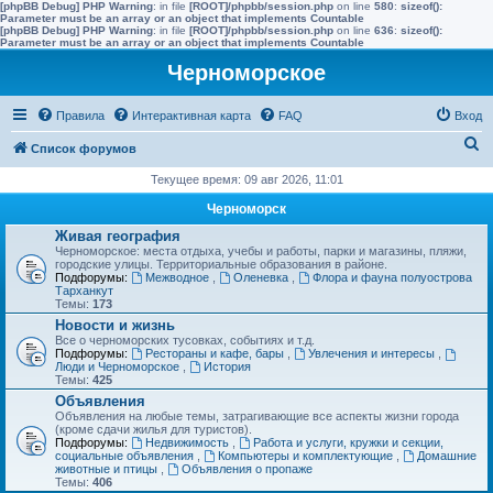
[phpBB Debug] PHP Warning
: in file
[ROOT]/phpbb/session.php
on line
580
:
sizeof():
Parameter must be an array or an object that implements Countable
[phpBB Debug] PHP Warning
: in file
[ROOT]/phpbb/session.php
on line
636
:
sizeof():
Parameter must be an array or an object that implements Countable
Черноморское
Правила
Интерактивная карта
FAQ
Вход
П
Список форумов
о
Текущее время: 09 авг 2026, 11:01
и
Черноморск
с
Живая география
Черноморское: места отдыха, учебы и работы, парки и магазины, пляжи,
к
городские улицы. Территориальные образования в районе.
Подфорумы:
Межводное
,
Оленевка
,
Флора и фауна полуострова
Тарханкут
Темы:
173
Новости и жизнь
Все о черноморских тусовках, событиях и т.д.
Подфорумы:
Рестораны и кафе, бары
,
Увлечения и интересы
,
Люди и Черноморское
,
История
Темы:
425
Объявления
Объявления на любые темы, затрагивающие все аспекты жизни города
(кроме сдачи жилья для туристов).
Подфорумы:
Недвижимость
,
Работа и услуги, кружки и секции,
социальные объявления
,
Компьютеры и комплектующие
,
Домашние
животные и птицы
,
Объявления о пропаже
Темы:
406