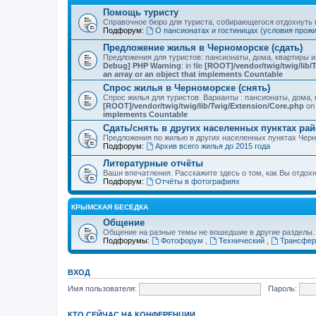
Помощь туристу
Справочное бюро для туриста, собирающегося отдохнуть в
Подфорум:
О пансионатах и гостиницах (условия прож
Предложение жилья в Черноморске (сдать)
Предложения для туристов: пансионаты, дома, квартиры 
Debug] PHP Warning
: in file
[ROOT]/vendor/twig/twig/lib/
an array or an object that implements Countable
Спрос жилья в Черноморске (снять)
Спрос жилья для туристов. Варианты : пансионаты, дома, 
[ROOT]/vendor/twig/twig/lib/Twig/Extension/Core.php
on 
implements Countable
Сдать/снять в других населенных пунктах ра
Предложения по жилью в других населенных пунктах Чер
Подфорум:
Архив всего жилья до 2015 года
Литературные отчёты
Ваши впечатления. Расскажите здесь о том, как Вы отдох
Подфорум:
Отчёты в фотографиях
КРЫМСКАЯ БЕСЕДКА
Общение
Общение на разные темы не вошедшие в другие разделы.
Подфорумы:
Фотофорум
,
Технический
,
Трансфер
ВХОД
Имя пользователя:
Пароль:
КТО СЕЙЧАС НА КОНФЕРЕНЦИИ