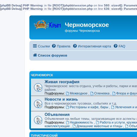
[phpBB Debug] PHP Warning
: in file
[ROOT]/phpbb/session.php
on line
580
:
sizeof(): Parame
[phpBB Debug] PHP Warning
: in file
[ROOT]/phpbb/session.php
on line
636
:
sizeof(): Parame
Черноморское
форумы Черноморска
Ссылки
Правила
Интерактивная карта
FAQ
Список форумов
ЧЕРНОМОРСК
Живая география
Черноморское: места отдыха, учебы и работы, парки и ма
районе.
Подфорумы:
Межводное
,
Оленевка
,
Флора и фау
Новости и жизнь
Все о черноморских тусовках, событиях и т.д.
Подфорумы:
Рестораны и кафе, бары
,
Увлечения и 
Объявления
Объявления на любые темы, затрагивающие все аспекты ж
Подфорумы:
Недвижимость
,
Работа и услуги, кружк
комплектующие
,
Домашние животные и птицы
,
Объя
ТУРИСТИЧЕСКИЙ