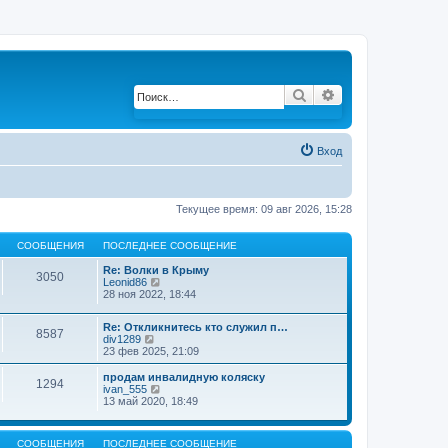
Поиск
Расширенный по
Вход
Текущее время: 09 авг 2026, 15:28
СООБЩЕНИЯ
ПОСЛЕДНЕЕ СООБЩЕНИЕ
Re: Волки в Крыму
3050
Leonid86
П
28 ноя 2022, 18:44
е
р
е
Re: Откликнитесь кто служил п…
й
8587
div1289
П
т
23 фев 2025, 21:09
е
и
р
к
е
продам инвалидную коляску
п
1294
й
ivan_555
П
о
т
13 май 2020, 18:49
е
с
и
р
л
к
е
е
п
й
д
СООБЩЕНИЯ
ПОСЛЕДНЕЕ СООБЩЕНИЕ
о