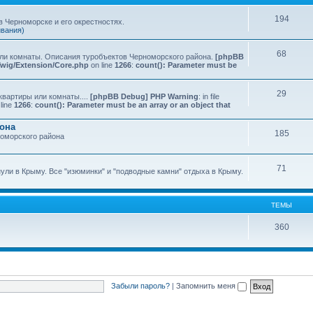
194
 Черноморске и его окрестностях.
ивания)
68
или комнаты. Описания туробъектов Черноморского района.
[phpBB
Twig/Extension/Core.php
on line
1266
:
count(): Parameter must be
29
квартиры или комнаты....
[phpBB Debug] PHP Warning
: in file
line
1266
:
count(): Parameter must be an array or an object that
йона
185
номорского района
71
нули в Крыму. Все "изюминки" и "подводные камни" отдыха в Крыму.
ТЕМЫ
360
Забыли пароль?
|
Запомнить меня