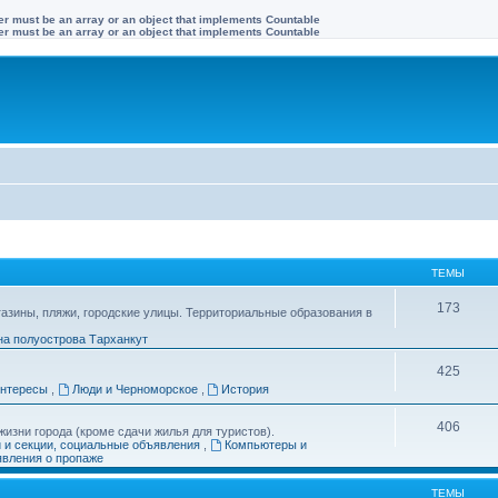
ter must be an array or an object that implements Countable
ter must be an array or an object that implements Countable
ТЕМЫ
173
газины, пляжи, городские улицы. Территориальные образования в
на полуострова Тарханкут
425
интересы
,
Люди и Черноморское
,
История
406
изни города (кроме сдачи жилья для туристов).
и и секции, социальные объявления
,
Компьютеры и
вления о пропаже
ТЕМЫ