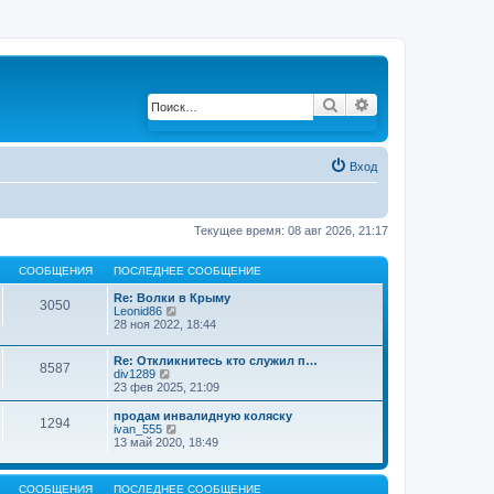
Поиск
Расширенный по
Вход
Текущее время: 08 авг 2026, 21:17
СООБЩЕНИЯ
ПОСЛЕДНЕЕ СООБЩЕНИЕ
Re: Волки в Крыму
3050
Leonid86
П
28 ноя 2022, 18:44
е
р
е
Re: Откликнитесь кто служил п…
й
8587
div1289
П
т
23 фев 2025, 21:09
е
и
р
к
е
продам инвалидную коляску
п
1294
й
ivan_555
П
о
т
13 май 2020, 18:49
е
с
и
р
л
к
е
е
п
й
д
СООБЩЕНИЯ
ПОСЛЕДНЕЕ СООБЩЕНИЕ
о