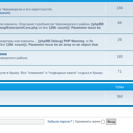
194
 Черноморске и его окрестностях.
ивания)
68
или комнаты. Описания туробъектов Черноморского района.
[phpBB
Twig/Extension/Core.php
on line
1266
:
count(): Parameter must be
29
квартиры или комнаты....
[phpBB Debug] PHP Warning
: in file
line
1266
:
count(): Parameter must be an array or an object that
йона
185
номорского района
71
нули в Крыму. Все "изюминки" и "подводные камни" отдыха в Крыму.
ТЕМЫ
360
Забыли пароль?
|
Запомнить меня