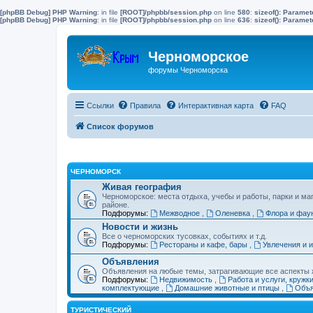
[phpBB Debug] PHP Warning
: in file
[ROOT]/phpbb/session.php
on line
580
:
sizeof(): Parame
[phpBB Debug] PHP Warning
: in file
[ROOT]/phpbb/session.php
on line
636
:
sizeof(): Parame
Черноморское
форумы Черноморска
Ссылки
Правила
Интерактивная карта
FAQ
Список форумов
ЧЕРНОМОРСК
Живая география
Черноморское: места отдыха, учебы и работы, парки и ма
районе.
Подфорумы:
Межводное
,
Оленевка
,
Флора и фау
Новости и жизнь
Все о черноморских тусовках, событиях и т.д.
Подфорумы:
Рестораны и кафе, бары
,
Увлечения и 
Объявления
Объявления на любые темы, затрагивающие все аспекты ж
Подфорумы:
Недвижимость
,
Работа и услуги, кружк
комплектующие
,
Домашние животные и птицы
,
Объя
ТУРИСТИЧЕСКИЙ