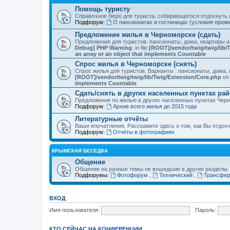
Помощь туристу
Справочное бюро для туриста, собирающегося отдохнуть в
Подфорум:
О пансионатах и гостиницах (условия прож
Предложение жилья в Черноморске (сдать)
Предложения для туристов: пансионаты, дома, квартиры 
Debug] PHP Warning
: in file
[ROOT]/vendor/twig/twig/lib/
an array or an object that implements Countable
Спрос жилья в Черноморске (снять)
Спрос жилья для туристов. Варианты : пансионаты, дома, 
[ROOT]/vendor/twig/twig/lib/Twig/Extension/Core.php
on 
implements Countable
Сдать/снять в других населенных пунктах ра
Предложения по жилью в других населенных пунктах Чер
Подфорум:
Архив всего жилья до 2015 года
Литературные отчёты
Ваши впечатления. Расскажите здесь о том, как Вы отдох
Подфорум:
Отчёты в фотографиях
КРЫМСКАЯ БЕСЕДКА
Общение
Общение на разные темы не вошедшие в другие разделы.
Подфорумы:
Фотофорум
,
Технический
,
Трансфер
ВХОД
Имя пользователя:
Пароль:
КТО СЕЙЧАС НА КОНФЕРЕНЦИИ