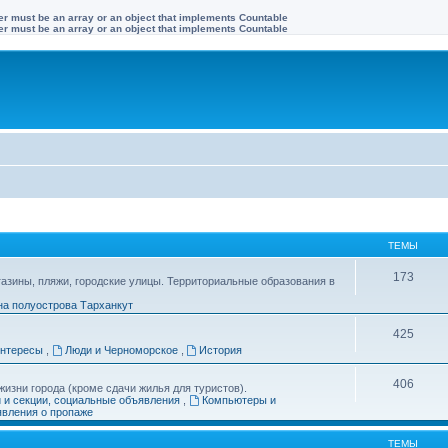
ter must be an array or an object that implements Countable
ter must be an array or an object that implements Countable
ТЕМЫ
173
газины, пляжи, городские улицы. Территориальные образования в
на полуострова Тарханкут
425
интересы
,
Люди и Черноморское
,
История
406
изни города (кроме сдачи жилья для туристов).
и и секции, социальные объявления
,
Компьютеры и
вления о пропаже
ТЕМЫ