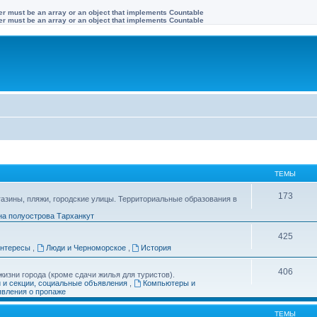
ter must be an array or an object that implements Countable
ter must be an array or an object that implements Countable
ТЕМЫ
173
газины, пляжи, городские улицы. Территориальные образования в
на полуострова Тарханкут
425
интересы
,
Люди и Черноморское
,
История
406
изни города (кроме сдачи жилья для туристов).
и и секции, социальные объявления
,
Компьютеры и
вления о пропаже
ТЕМЫ