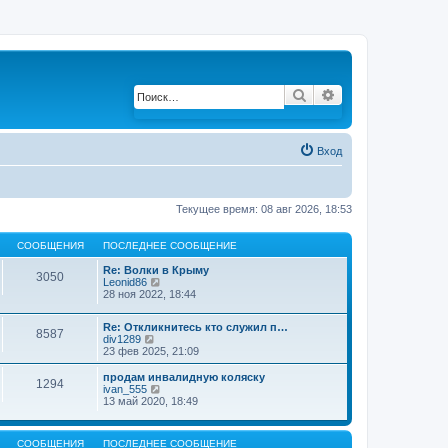
Поиск
Расширенный по
Вход
Текущее время: 08 авг 2026, 18:53
СООБЩЕНИЯ
ПОСЛЕДНЕЕ СООБЩЕНИЕ
Re: Волки в Крыму
3050
Leonid86
П
28 ноя 2022, 18:44
е
р
е
Re: Откликнитесь кто служил п…
й
8587
div1289
П
т
23 фев 2025, 21:09
е
и
р
к
е
продам инвалидную коляску
п
1294
й
ivan_555
П
о
т
13 май 2020, 18:49
е
с
и
р
л
к
е
е
п
й
д
СООБЩЕНИЯ
ПОСЛЕДНЕЕ СООБЩЕНИЕ
о