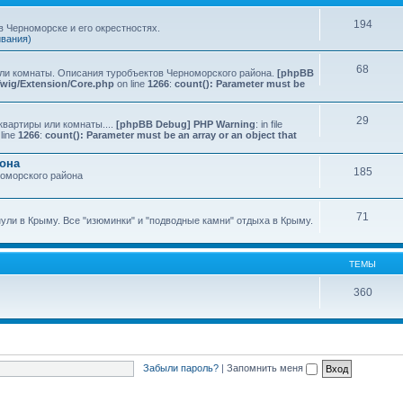
194
 Черноморске и его окрестностях.
ивания)
68
или комнаты. Описания туробъектов Черноморского района.
[phpBB
Twig/Extension/Core.php
on line
1266
:
count(): Parameter must be
29
квартиры или комнаты....
[phpBB Debug] PHP Warning
: in file
line
1266
:
count(): Parameter must be an array or an object that
йона
185
номорского района
71
нули в Крыму. Все "изюминки" и "подводные камни" отдыха в Крыму.
ТЕМЫ
360
Забыли пароль?
|
Запомнить меня