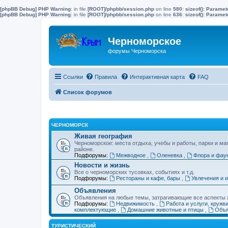
[phpBB Debug] PHP Warning
: in file
[ROOT]/phpbb/session.php
on line
580
:
sizeof(): Parame
[phpBB Debug] PHP Warning
: in file
[ROOT]/phpbb/session.php
on line
636
:
sizeof(): Parame
Черноморское
форумы Черноморска
Ссылки
Правила
Интерактивная карта
FAQ
Список форумов
ЧЕРНОМОРСК
Живая география
Черноморское: места отдыха, учебы и работы, парки и ма
районе.
Подфорумы:
Межводное
,
Оленевка
,
Флора и фау
Новости и жизнь
Все о черноморских тусовках, событиях и т.д.
Подфорумы:
Рестораны и кафе, бары
,
Увлечения и 
Объявления
Объявления на любые темы, затрагивающие все аспекты ж
Подфорумы:
Недвижимость
,
Работа и услуги, кружк
комплектующие
,
Домашние животные и птицы
,
Объя
ТУРИСТИЧЕСКИЙ