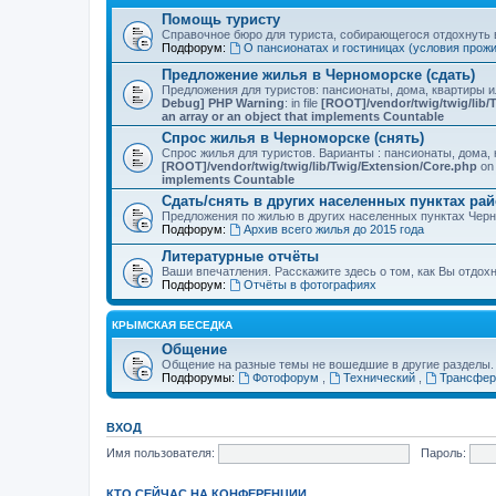
Помощь туристу
Справочное бюро для туриста, собирающегося отдохнуть в
Подфорум:
О пансионатах и гостиницах (условия прож
Предложение жилья в Черноморске (сдать)
Предложения для туристов: пансионаты, дома, квартиры 
Debug] PHP Warning
: in file
[ROOT]/vendor/twig/twig/lib/
an array or an object that implements Countable
Спрос жилья в Черноморске (снять)
Спрос жилья для туристов. Варианты : пансионаты, дома, 
[ROOT]/vendor/twig/twig/lib/Twig/Extension/Core.php
on 
implements Countable
Сдать/снять в других населенных пунктах ра
Предложения по жилью в других населенных пунктах Чер
Подфорум:
Архив всего жилья до 2015 года
Литературные отчёты
Ваши впечатления. Расскажите здесь о том, как Вы отдох
Подфорум:
Отчёты в фотографиях
КРЫМСКАЯ БЕСЕДКА
Общение
Общение на разные темы не вошедшие в другие разделы.
Подфорумы:
Фотофорум
,
Технический
,
Трансфер
ВХОД
Имя пользователя:
Пароль:
КТО СЕЙЧАС НА КОНФЕРЕНЦИИ