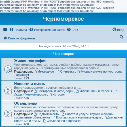
[phpBB Debug] PHP Warning
: in file
[ROOT]/phpbb/session.php
on line
580
:
sizeof():
Parameter must be an array or an object that implements Countable
[phpBB Debug] PHP Warning
: in file
[ROOT]/phpbb/session.php
on line
636
:
sizeof():
Parameter must be an array or an object that implements Countable
Черноморское
Правила
Интерактивная карта
FAQ
Вход
П
Список форумов
о
Текущее время: 10 авг 2026, 14:10
и
Черноморск
с
Живая география
Черноморское: места отдыха, учебы и работы, парки и магазины, пляжи,
к
городские улицы. Территориальные образования в районе.
Подфорумы:
Межводное
,
Оленевка
,
Флора и фауна полуострова
Тарханкут
Темы:
173
Новости и жизнь
Все о черноморских тусовках, событиях и т.д.
Подфорумы:
Рестораны и кафе, бары
,
Увлечения и интересы
,
Люди и Черноморское
,
История
Темы:
425
Объявления
Объявления на любые темы, затрагивающие все аспекты жизни города
(кроме сдачи жилья для туристов).
Подфорумы:
Недвижимость
,
Работа и услуги, кружки и секции,
социальные объявления
,
Компьютеры и комплектующие
,
Домашние
животные и птицы
,
Объявления о пропаже
Темы:
406