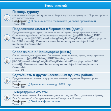
Туристический
Помощь туристу
Справочное бюро для туриста, собирающегося отдохнуть в Черноморске и
его окрестностях.
Подфорум:
О пансионатах и гостиницах (условия проживания)
Темы:
194
Предложение жилья в Черноморске (сдать)
Предложения для туристов: пансионаты, дома, квартиры или комнаты.
Описания туробъектов Черноморского района.
[phpBB Debug] PHP
Warning
: in file
[ROOT]/vendor/twig/twig/lib/Twig/Extension/Core.php
on
line
1266
:
count(): Parameter must be an array or an object that
implements Countable
Темы:
68
Спрос жилья в Черноморске (снять)
Спрос жилья для туристов. Варианты : пансионаты, дома, квартиры или
комнаты....
[phpBB Debug] PHP Warning
: in file
[ROOT]/vendor/twig/twig/lib/Twig/Extension/Core.php
on line
1266
:
count(): Parameter must be an array or an object that implements
Countable
Темы:
29
Сдать/снять в других населенных пунктах района
Предложения по жилью в других населенных пунктах Черноморского
района
Подфорум:
Архив всего жилья до 2015 года
Темы:
185
Литературные отчёты
Ваши впечатления. Расскажите здесь о том, как Вы отдохнули в Крыму.
Все "изюминки" и "подводные камни" отдыха в Крыму.
Подфорум:
Отчёты в фотографиях
Темы:
71