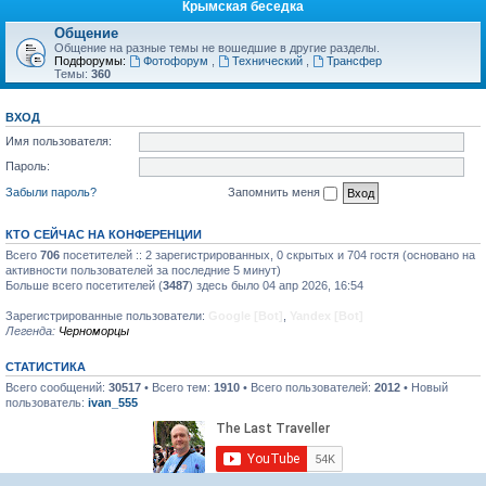
Крымская беседка
Общение
Общение на разные темы не вошедшие в другие разделы.
Подфорумы:
Фотофорум
,
Технический
,
Трансфер
Темы:
360
ВХОД
Имя пользователя:
Пароль:
Забыли пароль?
Запомнить меня
КТО СЕЙЧАС НА КОНФЕРЕНЦИИ
Всего
706
посетителей :: 2 зарегистрированных, 0 скрытых и 704 гостя (основано на
активности пользователей за последние 5 минут)
Больше всего посетителей (
3487
) здесь было 04 апр 2026, 16:54
Зарегистрированные пользователи:
Google [Bot]
,
Yandex [Bot]
Легенда:
Черноморцы
СТАТИСТИКА
Всего сообщений:
30517
• Всего тем:
1910
• Всего пользователей:
2012
• Новый
пользователь:
ivan_555