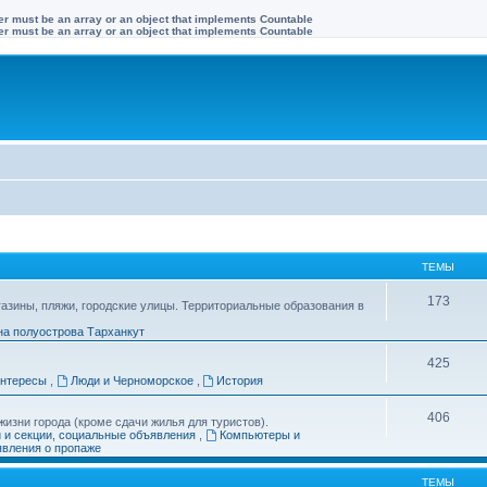
ter must be an array or an object that implements Countable
ter must be an array or an object that implements Countable
ТЕМЫ
173
газины, пляжи, городские улицы. Территориальные образования в
на полуострова Тарханкут
425
интересы
,
Люди и Черноморское
,
История
406
изни города (кроме сдачи жилья для туристов).
и и секции, социальные объявления
,
Компьютеры и
вления о пропаже
ТЕМЫ