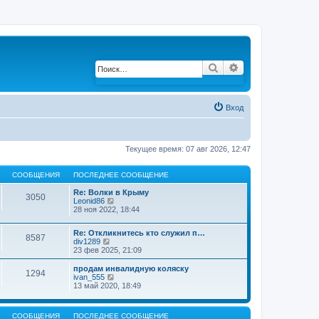
Поиск
Расширенный по
Вход
Текущее время: 07 авг 2026, 12:47
СООБЩЕНИЯ
ПОСЛЕДНЕЕ СООБЩЕНИЕ
Re: Волки в Крыму
3050
Leonid86
П
28 ноя 2022, 18:44
е
р
е
Re: Откликнитесь кто служил п…
й
8587
div1289
П
т
23 фев 2025, 21:09
е
и
р
к
е
продам инвалидную коляску
п
1294
й
ivan_555
П
о
т
13 май 2020, 18:49
е
с
и
р
л
к
е
е
п
й
д
СООБЩЕНИЯ
ПОСЛЕДНЕЕ СООБЩЕНИЕ
о