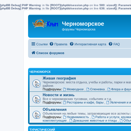
[phpBB Debug] PHP Warning
: in file
[ROOT]/phpbb/session.php
on line
580
:
sizeof(): Parame
[phpBB Debug] PHP Warning
: in file
[ROOT]/phpbb/session.php
on line
636
:
sizeof(): Parame
Черноморское
форумы Черноморска
Ссылки
Правила
Интерактивная карта
FAQ
Список форумов
ЧЕРНОМОРСК
Живая география
Черноморское: места отдыха, учебы и работы, парки и ма
районе.
Подфорумы:
Межводное
,
Оленевка
,
Флора и фау
Новости и жизнь
Все о черноморских тусовках, событиях и т.д.
Подфорумы:
Рестораны и кафе, бары
,
Увлечения и 
Объявления
Объявления на любые темы, затрагивающие все аспекты ж
Подфорумы:
Недвижимость
,
Работа и услуги, кружк
комплектующие
,
Домашние животные и птицы
,
Объя
ТУРИСТИЧЕСКИЙ