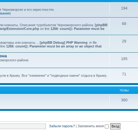
194
 Черноморске и его окрестностях.
ивания)
68
или комнаты. Описания туробъектов Черноморского района.
[phpBB
Twig/Extension/Core.php
on line
1266
:
count(): Parameter must be
29
квартиры или комнаты....
[phpBB Debug] PHP Warning
: in file
line
1266
:
count(): Parameter must be an array or an object that
йона
185
номорского района
71
нули в Крыму. Все "изюминки" и "подводные камни" отдыха в Крыму.
ТЕМЫ
360
Забыли пароль?
|
Запомнить меня