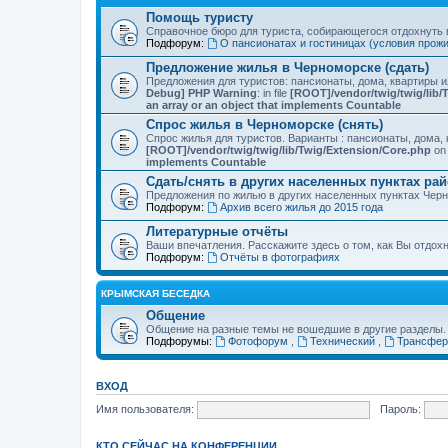
Помощь туристу
Справочное бюро для туриста, собирающегося отдохнуть в
Подфорум:
О пансионатах и гостиницах (условия прож
Предложение жилья в Черноморске (сдать)
Предложения для туристов: пансионаты, дома, квартиры 
Debug] PHP Warning
: in file
[ROOT]/vendor/twig/twig/lib/
an array or an object that implements Countable
Спрос жилья в Черноморске (снять)
Спрос жилья для туристов. Варианты : пансионаты, дома, 
[ROOT]/vendor/twig/twig/lib/Twig/Extension/Core.php
on 
implements Countable
Сдать/снять в других населенных пунктах ра
Предложения по жилью в других населенных пунктах Чер
Подфорум:
Архив всего жилья до 2015 года
Литературные отчёты
Ваши впечатления. Расскажите здесь о том, как Вы отдох
Подфорум:
Отчёты в фотографиях
КРЫМСКАЯ БЕСЕДКА
Общение
Общение на разные темы не вошедшие в другие разделы.
Подфорумы:
Фотофорум
,
Технический
,
Трансфер
ВХОД
Имя пользователя:
Пароль:
КТО СЕЙЧАС НА КОНФЕРЕНЦИИ