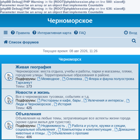
[phpBB Debug] PHP Warning
: in file
[ROOT]/phpbb/session.php
on line
580
:
sizeof():
Parameter must be an array or an object that implements Countable
[phpBB Debug] PHP Warning
: in file
[ROOT]/phpbb/session.php
on line
636
:
sizeof():
Parameter must be an array or an object that implements Countable
Черноморское
Правила
Интерактивная карта
FAQ
Вход
П
Список форумов
о
Текущее время: 08 авг 2026, 11:26
и
Черноморск
с
Живая география
Черноморское: места отдыха, учебы и работы, парки и магазины, пляжи,
к
городские улицы. Территориальные образования в районе.
Подфорумы:
Межводное
,
Оленевка
,
Флора и фауна полуострова
Тарханкут
Темы:
173
Новости и жизнь
Все о черноморских тусовках, событиях и т.д.
Подфорумы:
Рестораны и кафе, бары
,
Увлечения и интересы
,
Люди и Черноморское
,
История
Темы:
425
Объявления
Объявления на любые темы, затрагивающие все аспекты жизни города
(кроме сдачи жилья для туристов).
Подфорумы:
Недвижимость
,
Работа и услуги, кружки и секции,
социальные объявления
,
Компьютеры и комплектующие
,
Домашние
животные и птицы
,
Объявления о пропаже
Темы:
406