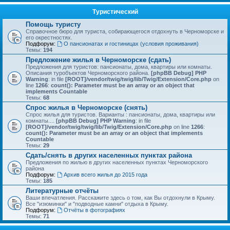
Туристический
Помощь туристу
Справочное бюро для туриста, собирающегося отдохнуть в Черноморске и
его окрестностях.
Подфорум:
О пансионатах и гостиницах (условия проживания)
Темы:
194
Предложение жилья в Черноморске (сдать)
Предложения для туристов: пансионаты, дома, квартиры или комнаты.
Описания туробъектов Черноморского района.
[phpBB Debug] PHP
Warning
: in file
[ROOT]/vendor/twig/twig/lib/Twig/Extension/Core.php
on
line
1266
:
count(): Parameter must be an array or an object that
implements Countable
Темы:
68
Спрос жилья в Черноморске (снять)
Спрос жилья для туристов. Варианты : пансионаты, дома, квартиры или
комнаты....
[phpBB Debug] PHP Warning
: in file
[ROOT]/vendor/twig/twig/lib/Twig/Extension/Core.php
on line
1266
:
count(): Parameter must be an array or an object that implements
Countable
Темы:
29
Сдать/снять в других населенных пунктах района
Предложения по жилью в других населенных пунктах Черноморского
района
Подфорум:
Архив всего жилья до 2015 года
Темы:
185
Литературные отчёты
Ваши впечатления. Расскажите здесь о том, как Вы отдохнули в Крыму.
Все "изюминки" и "подводные камни" отдыха в Крыму.
Подфорум:
Отчёты в фотографиях
Темы:
71