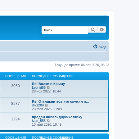
Поиск
Расширенный по
Вход
Текущее время: 06 авг 2026, 06:28
СООБЩЕНИЯ
ПОСЛЕДНЕЕ СООБЩЕНИЕ
Re: Волки в Крыму
3050
Leonid86
П
28 ноя 2022, 18:44
е
р
е
Re: Откликнитесь кто служил п…
й
8587
div1289
П
т
23 фев 2025, 21:09
е
и
р
к
е
продам инвалидную коляску
п
1294
й
ivan_555
П
о
т
13 май 2020, 18:49
е
с
и
р
л
к
е
е
п
й
д
СООБЩЕНИЯ
ПОСЛЕДНЕЕ СООБЩЕНИЕ
о