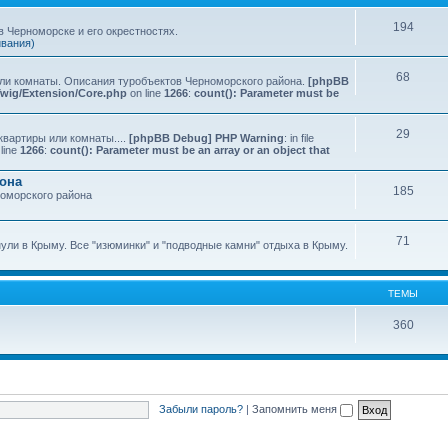
194
 Черноморске и его окрестностях.
ивания)
68
или комнаты. Описания туробъектов Черноморского района.
[phpBB
Twig/Extension/Core.php
on line
1266
:
count(): Parameter must be
29
квартиры или комнаты....
[phpBB Debug] PHP Warning
: in file
line
1266
:
count(): Parameter must be an array or an object that
йона
185
номорского района
71
нули в Крыму. Все "изюминки" и "подводные камни" отдыха в Крыму.
ТЕМЫ
360
Забыли пароль?
|
Запомнить меня