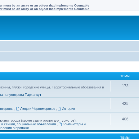
ter must be an array or an object that implements Countable
ter must be an array or an object that implements Countable
ТЕМЫ
173
газины, пляжи, городские улицы. Территориальные образования в
на полуострова Тарханкут
425
интересы
,
Люди и Черноморское
,
История
406
изни города (кроме сдачи жилья для туристов).
и и секции, социальные объявления
,
Компьютеры и
вления о пропаже
ТЕМЫ