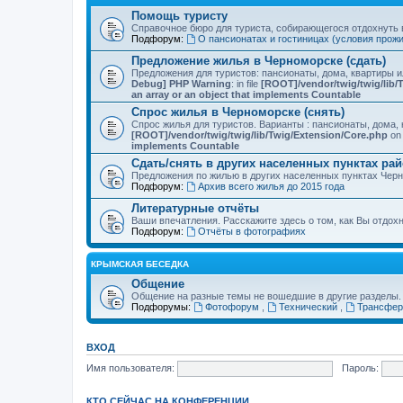
Помощь туристу
Справочное бюро для туриста, собирающегося отдохнуть в
Подфорум:
О пансионатах и гостиницах (условия прож
Предложение жилья в Черноморске (сдать)
Предложения для туристов: пансионаты, дома, квартиры 
Debug] PHP Warning
: in file
[ROOT]/vendor/twig/twig/lib/
an array or an object that implements Countable
Спрос жилья в Черноморске (снять)
Спрос жилья для туристов. Варианты : пансионаты, дома, 
[ROOT]/vendor/twig/twig/lib/Twig/Extension/Core.php
on 
implements Countable
Сдать/снять в других населенных пунктах ра
Предложения по жилью в других населенных пунктах Чер
Подфорум:
Архив всего жилья до 2015 года
Литературные отчёты
Ваши впечатления. Расскажите здесь о том, как Вы отдох
Подфорум:
Отчёты в фотографиях
КРЫМСКАЯ БЕСЕДКА
Общение
Общение на разные темы не вошедшие в другие разделы.
Подфорумы:
Фотофорум
,
Технический
,
Трансфер
ВХОД
Имя пользователя:
Пароль:
КТО СЕЙЧАС НА КОНФЕРЕНЦИИ