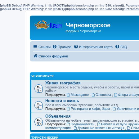
[phpBB Debug] PHP Warning
: in file
[ROOT]/phpbb/session.php
on line
580
:
sizeof(): Parame
[phpBB Debug] PHP Warning
: in file
[ROOT]/phpbb/session.php
on line
636
:
sizeof(): Parame
Черноморское
форумы Черноморска
Ссылки
Правила
Интерактивная карта
FAQ
Список форумов
ЧЕРНОМОРСК
Живая география
Черноморское: места отдыха, учебы и работы, парки и ма
районе.
Подфорумы:
Межводное
,
Оленевка
,
Флора и фау
Новости и жизнь
Все о черноморских тусовках, событиях и т.д.
Подфорумы:
Рестораны и кафе, бары
,
Увлечения и 
Объявления
Объявления на любые темы, затрагивающие все аспекты ж
Подфорумы:
Недвижимость
,
Работа и услуги, кружк
комплектующие
,
Домашние животные и птицы
,
Объя
ТУРИСТИЧЕСКИЙ