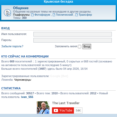
Крымская беседка
Общение
Общение на разные темы не вошедшие в другие разделы.
Подфорумы:
Фотофорум
,
Технический
,
Трансфер
Темы:
360
ВХОД
Имя пользователя:
Пароль:
Забыли пароль?
Запомнить меня
КТО СЕЙЧАС НА КОНФЕРЕНЦИИ
Всего
669
посетителей :: 1 зарегистрированный, 0 скрытых и 668 гостей (основано
на активности пользователей за последние 5 минут)
Больше всего посетителей (
3487
) здесь было 04 апр 2026, 16:54
Зарегистрированные пользователи:
Google [Bot]
Легенда:
Черноморцы
СТАТИСТИКА
Всего сообщений:
30517
• Всего тем:
1910
• Всего пользователей:
2012
• Новый
пользователь:
ivan_555