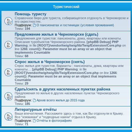
Туристический
Помощь туристу
Справочное бюро для туриста, собирающегося отдохнуть в Черноморске и
его окрестностях.
Подфорум:
О пансионатах и гостиницах (условия проживания)
Темы:
194
Предложение жилья в Черноморске (сдать)
Предложения для туристов: пансионаты, дома, квартиры или комнаты.
Описания туробъектов Черноморского района.
[phpBB Debug] PHP
Warning
: in file
[ROOT]/vendor/twig/twig/lib/Twig/Extension/Core.php
on
line
1266
:
count(): Parameter must be an array or an object that
implements Countable
Темы:
68
Спрос жилья в Черноморске (снять)
Спрос жилья для туристов. Варианты : пансионаты, дома, квартиры или
комнаты....
[phpBB Debug] PHP Warning
: in file
[ROOT]/vendor/twig/twig/lib/Twig/Extension/Core.php
on line
1266
:
count(): Parameter must be an array or an object that implements
Countable
Темы:
29
Сдать/снять в других населенных пунктах района
Предложения по жилью в других населенных пунктах Черноморского
района
Подфорум:
Архив всего жилья до 2015 года
Темы:
185
Литературные отчёты
Ваши впечатления. Расскажите здесь о том, как Вы отдохнули в Крыму.
Все "изюминки" и "подводные камни" отдыха в Крыму.
Подфорум:
Отчёты в фотографиях
Темы:
71