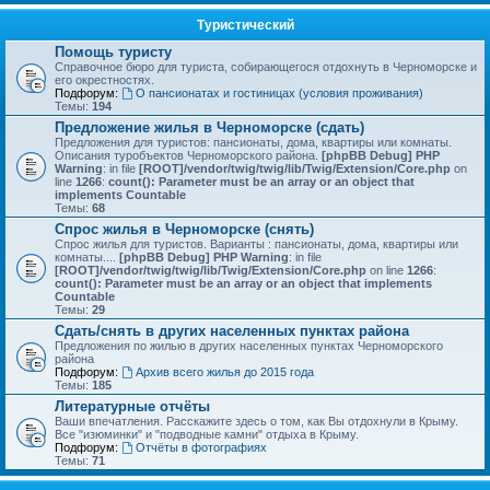
Туристический
Помощь туристу
Справочное бюро для туриста, собирающегося отдохнуть в Черноморске и
его окрестностях.
Подфорум:
О пансионатах и гостиницах (условия проживания)
Темы:
194
Предложение жилья в Черноморске (сдать)
Предложения для туристов: пансионаты, дома, квартиры или комнаты.
Описания туробъектов Черноморского района.
[phpBB Debug] PHP
Warning
: in file
[ROOT]/vendor/twig/twig/lib/Twig/Extension/Core.php
on
line
1266
:
count(): Parameter must be an array or an object that
implements Countable
Темы:
68
Спрос жилья в Черноморске (снять)
Спрос жилья для туристов. Варианты : пансионаты, дома, квартиры или
комнаты....
[phpBB Debug] PHP Warning
: in file
[ROOT]/vendor/twig/twig/lib/Twig/Extension/Core.php
on line
1266
:
count(): Parameter must be an array or an object that implements
Countable
Темы:
29
Сдать/снять в других населенных пунктах района
Предложения по жилью в других населенных пунктах Черноморского
района
Подфорум:
Архив всего жилья до 2015 года
Темы:
185
Литературные отчёты
Ваши впечатления. Расскажите здесь о том, как Вы отдохнули в Крыму.
Все "изюминки" и "подводные камни" отдыха в Крыму.
Подфорум:
Отчёты в фотографиях
Темы:
71