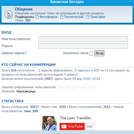
Крымская беседка
Общение
Общение на разные темы не вошедшие в другие разделы.
Подфорумы:
Фотофорум
,
Технический
,
Трансфер
Темы:
360
ВХОД
Имя пользователя:
Пароль:
Забыли пароль?
Запомнить меня
КТО СЕЙЧАС НА КОНФЕРЕНЦИИ
Всего
634
посетителя :: 2 зарегистрированных, 0 скрытых и 632 гостя (основано на
активности пользователей за последние 5 минут)
Больше всего посетителей (
3487
) здесь было 04 апр 2026, 16:54
Зарегистрированные пользователи:
Bing [Bot]
,
Google [Bot]
Легенда:
Черноморцы
СТАТИСТИКА
Всего сообщений:
30517
• Всего тем:
1910
• Всего пользователей:
2012
• Новый
пользователь:
ivan_555