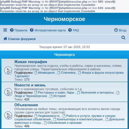
[phpBB Debug] PHP Warning
: in file
[ROOT]/phpbb/session.php
on line
580
:
sizeof():
Parameter must be an array or an object that implements Countable
[phpBB Debug] PHP Warning
: in file
[ROOT]/phpbb/session.php
on line
636
:
sizeof():
Parameter must be an array or an object that implements Countable
Черноморское
Правила
Интерактивная карта
FAQ
Вход
П
Список форумов
о
Текущее время: 07 авг 2026, 15:53
и
Черноморск
с
Живая география
Черноморское: места отдыха, учебы и работы, парки и магазины, пляжи,
к
городские улицы. Территориальные образования в районе.
Подфорумы:
Межводное
,
Оленевка
,
Флора и фауна полуострова
Тарханкут
Темы:
173
Новости и жизнь
Все о черноморских тусовках, событиях и т.д.
Подфорумы:
Рестораны и кафе, бары
,
Увлечения и интересы
,
Люди и Черноморское
,
История
Темы:
425
Объявления
Объявления на любые темы, затрагивающие все аспекты жизни города
(кроме сдачи жилья для туристов).
Подфорумы:
Недвижимость
,
Работа и услуги, кружки и секции,
социальные объявления
,
Компьютеры и комплектующие
,
Домашние
животные и птицы
,
Объявления о пропаже
Темы:
406