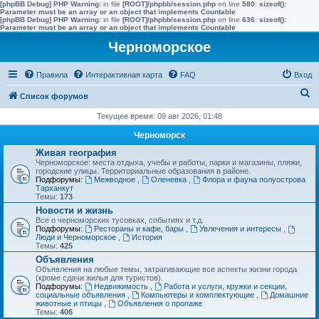
[phpBB Debug] PHP Warning
: in file
[ROOT]/phpbb/session.php
on line
580
:
sizeof():
Parameter must be an array or an object that implements Countable
[phpBB Debug] PHP Warning
: in file
[ROOT]/phpbb/session.php
on line
636
:
sizeof():
Parameter must be an array or an object that implements Countable
Черноморское
Правила
Интерактивная карта
FAQ
Вход
П
Список форумов
о
Текущее время: 09 авг 2026, 01:48
и
Черноморск
с
Живая география
Черноморское: места отдыха, учебы и работы, парки и магазины, пляжи,
к
городские улицы. Территориальные образования в районе.
Подфорумы:
Межводное
,
Оленевка
,
Флора и фауна полуострова
Тарханкут
Темы:
173
Новости и жизнь
Все о черноморских тусовках, событиях и т.д.
Подфорумы:
Рестораны и кафе, бары
,
Увлечения и интересы
,
Люди и Черноморское
,
История
Темы:
425
Объявления
Объявления на любые темы, затрагивающие все аспекты жизни города
(кроме сдачи жилья для туристов).
Подфорумы:
Недвижимость
,
Работа и услуги, кружки и секции,
социальные объявления
,
Компьютеры и комплектующие
,
Домашние
животные и птицы
,
Объявления о пропаже
Темы:
406