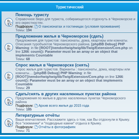
Туристический
Помощь туристу
Справочное бюро для туриста, собирающегося отдохнуть в Черноморске и
его окрестностях.
Подфорум:
О пансионатах и гостиницах (условия проживания)
Темы:
194
Предложение жилья в Черноморске (сдать)
Предложения для туристов: пансионаты, дома, квартиры или комнаты.
Описания туробъектов Черноморского района.
[phpBB Debug] PHP
Warning
: in file
[ROOT]/vendor/twig/twig/lib/Twig/Extension/Core.php
on
line
1266
:
count(): Parameter must be an array or an object that
implements Countable
Темы:
68
Спрос жилья в Черноморске (снять)
Спрос жилья для туристов. Варианты : пансионаты, дома, квартиры или
комнаты....
[phpBB Debug] PHP Warning
: in file
[ROOT]/vendor/twig/twig/lib/Twig/Extension/Core.php
on line
1266
:
count(): Parameter must be an array or an object that implements
Countable
Темы:
29
Сдать/снять в других населенных пунктах района
Предложения по жилью в других населенных пунктах Черноморского
района
Подфорум:
Архив всего жилья до 2015 года
Темы:
185
Литературные отчёты
Ваши впечатления. Расскажите здесь о том, как Вы отдохнули в Крыму.
Все "изюминки" и "подводные камни" отдыха в Крыму.
Подфорум:
Отчёты в фотографиях
Темы:
71