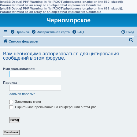
[phpBB Debug] PHP Warning
: in file
[ROOT]/phpbb/session.php
on line
580
:
sizeof():
Parameter must be an array or an object that implements Countable
[phpBB Debug] PHP Warning
: in file
[ROOT]/phpbb/session.php
on line
636
:
sizeof():
Parameter must be an array or an object that implements Countable
Черноморское
Правила
Интерактивная карта
FAQ
Вход
П
Список форумов
о
Вам необходимо авторизоваться для цитирования
и
сообщений в этом форуме.
с
Имя пользователя:
к
Пароль:
Забыли пароль?
Запомнить меня
Скрыть моё пребывание на конференции в этот раз
Facebook