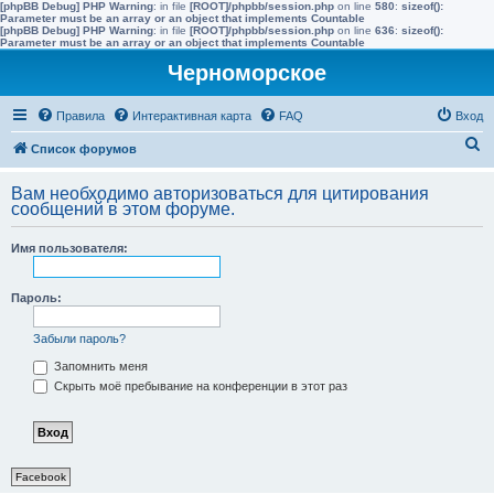
[phpBB Debug] PHP Warning
: in file
[ROOT]/phpbb/session.php
on line
580
:
sizeof():
Parameter must be an array or an object that implements Countable
[phpBB Debug] PHP Warning
: in file
[ROOT]/phpbb/session.php
on line
636
:
sizeof():
Parameter must be an array or an object that implements Countable
Черноморское
Правила
Интерактивная карта
FAQ
Вход
П
Список форумов
о
Вам необходимо авторизоваться для цитирования
и
сообщений в этом форуме.
с
Имя пользователя:
к
Пароль:
Забыли пароль?
Запомнить меня
Скрыть моё пребывание на конференции в этот раз
Facebook