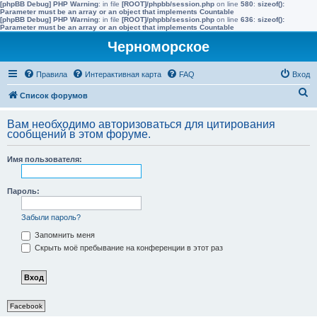
[phpBB Debug] PHP Warning
: in file
[ROOT]/phpbb/session.php
on line
580
:
sizeof():
Parameter must be an array or an object that implements Countable
[phpBB Debug] PHP Warning
: in file
[ROOT]/phpbb/session.php
on line
636
:
sizeof():
Parameter must be an array or an object that implements Countable
Черноморское
Правила
Интерактивная карта
FAQ
Вход
П
Список форумов
о
Вам необходимо авторизоваться для цитирования
и
сообщений в этом форуме.
с
Имя пользователя:
к
Пароль:
Забыли пароль?
Запомнить меня
Скрыть моё пребывание на конференции в этот раз
Facebook