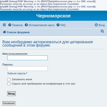
[phpBB Debug] PHP Warning
: in file
[ROOT]/phpbb/session.php
on line
580
:
sizeof():
Parameter must be an array or an object that implements Countable
[phpBB Debug] PHP Warning
: in file
[ROOT]/phpbb/session.php
on line
636
:
sizeof():
Parameter must be an array or an object that implements Countable
Черноморское
Правила
Интерактивная карта
FAQ
Вход
П
Список форумов
о
Вам необходимо авторизоваться для цитирования
и
сообщений в этом форуме.
с
Имя пользователя:
к
Пароль:
Забыли пароль?
Запомнить меня
Скрыть моё пребывание на конференции в этот раз
Facebook