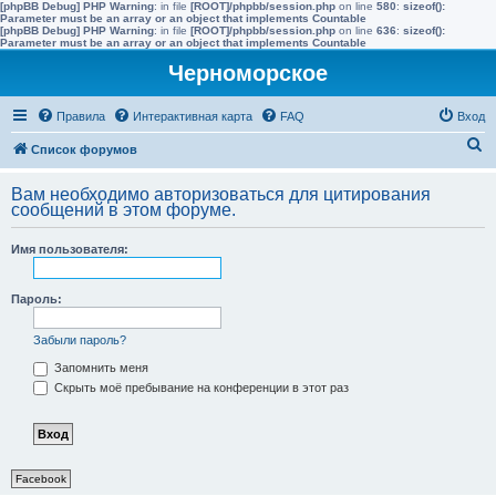
[phpBB Debug] PHP Warning
: in file
[ROOT]/phpbb/session.php
on line
580
:
sizeof():
Parameter must be an array or an object that implements Countable
[phpBB Debug] PHP Warning
: in file
[ROOT]/phpbb/session.php
on line
636
:
sizeof():
Parameter must be an array or an object that implements Countable
Черноморское
Правила
Интерактивная карта
FAQ
Вход
П
Список форумов
о
Вам необходимо авторизоваться для цитирования
и
сообщений в этом форуме.
с
Имя пользователя:
к
Пароль:
Забыли пароль?
Запомнить меня
Скрыть моё пребывание на конференции в этот раз
Facebook