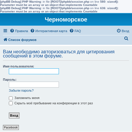
[phpBB Debug] PHP Warning
: in file
[ROOT]/phpbb/session.php
on line
580
:
sizeof():
Parameter must be an array or an object that implements Countable
[phpBB Debug] PHP Warning
: in file
[ROOT]/phpbb/session.php
on line
636
:
sizeof():
Parameter must be an array or an object that implements Countable
Черноморское
Правила
Интерактивная карта
FAQ
Вход
П
Список форумов
о
Вам необходимо авторизоваться для цитирования
и
сообщений в этом форуме.
с
Имя пользователя:
к
Пароль:
Забыли пароль?
Запомнить меня
Скрыть моё пребывание на конференции в этот раз
Facebook