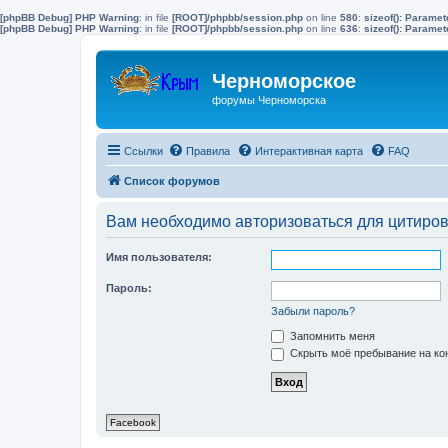
[phpBB Debug] PHP Warning
: in file
[ROOT]/phpbb/session.php
on line
580
:
sizeof(): Parame
[phpBB Debug] PHP Warning
: in file
[ROOT]/phpbb/session.php
on line
636
:
sizeof(): Parame
Черноморское
форумы Черноморска
Ссылки
Правила
Интерактивная карта
FAQ
Список форумов
Вам необходимо авторизоваться для цитиро
Имя пользователя:
Пароль:
Забыли пароль?
Запомнить меня
Скрыть моё пребывание на кон
Facebook