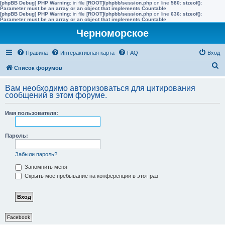
[phpBB Debug] PHP Warning
: in file
[ROOT]/phpbb/session.php
on line
580
:
sizeof():
Parameter must be an array or an object that implements Countable
[phpBB Debug] PHP Warning
: in file
[ROOT]/phpbb/session.php
on line
636
:
sizeof():
Parameter must be an array or an object that implements Countable
Черноморское
Правила
Интерактивная карта
FAQ
Вход
П
Список форумов
о
Вам необходимо авторизоваться для цитирования
и
сообщений в этом форуме.
с
Имя пользователя:
к
Пароль:
Забыли пароль?
Запомнить меня
Скрыть моё пребывание на конференции в этот раз
Facebook