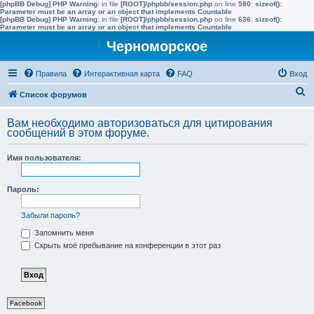
[phpBB Debug] PHP Warning
: in file
[ROOT]/phpbb/session.php
on line
580
:
sizeof():
Parameter must be an array or an object that implements Countable
[phpBB Debug] PHP Warning
: in file
[ROOT]/phpbb/session.php
on line
636
:
sizeof():
Parameter must be an array or an object that implements Countable
Черноморское
Правила
Интерактивная карта
FAQ
Вход
П
Список форумов
о
Вам необходимо авторизоваться для цитирования
и
сообщений в этом форуме.
с
Имя пользователя:
к
Пароль:
Забыли пароль?
Запомнить меня
Скрыть моё пребывание на конференции в этот раз
Facebook