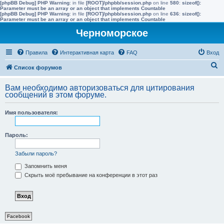
[phpBB Debug] PHP Warning
: in file
[ROOT]/phpbb/session.php
on line
580
:
sizeof():
Parameter must be an array or an object that implements Countable
[phpBB Debug] PHP Warning
: in file
[ROOT]/phpbb/session.php
on line
636
:
sizeof():
Parameter must be an array or an object that implements Countable
Черноморское
Правила
Интерактивная карта
FAQ
Вход
П
Список форумов
о
Вам необходимо авторизоваться для цитирования
и
сообщений в этом форуме.
с
Имя пользователя:
к
Пароль:
Забыли пароль?
Запомнить меня
Скрыть моё пребывание на конференции в этот раз
Facebook