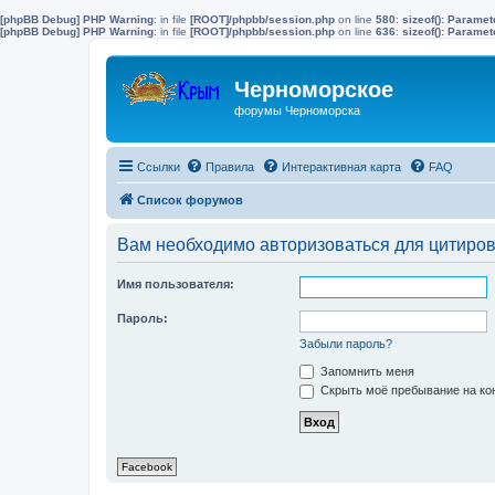
[phpBB Debug] PHP Warning
: in file
[ROOT]/phpbb/session.php
on line
580
:
sizeof(): Parame
[phpBB Debug] PHP Warning
: in file
[ROOT]/phpbb/session.php
on line
636
:
sizeof(): Parame
Черноморское
форумы Черноморска
Ссылки
Правила
Интерактивная карта
FAQ
Список форумов
Вам необходимо авторизоваться для цитиро
Имя пользователя:
Пароль:
Забыли пароль?
Запомнить меня
Скрыть моё пребывание на кон
Facebook