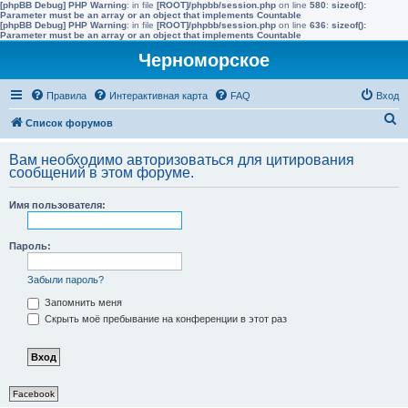
[phpBB Debug] PHP Warning
: in file
[ROOT]/phpbb/session.php
on line
580
:
sizeof():
Parameter must be an array or an object that implements Countable
[phpBB Debug] PHP Warning
: in file
[ROOT]/phpbb/session.php
on line
636
:
sizeof():
Parameter must be an array or an object that implements Countable
Черноморское
Правила
Интерактивная карта
FAQ
Вход
П
Список форумов
о
Вам необходимо авторизоваться для цитирования
и
сообщений в этом форуме.
с
Имя пользователя:
к
Пароль:
Забыли пароль?
Запомнить меня
Скрыть моё пребывание на конференции в этот раз
Facebook