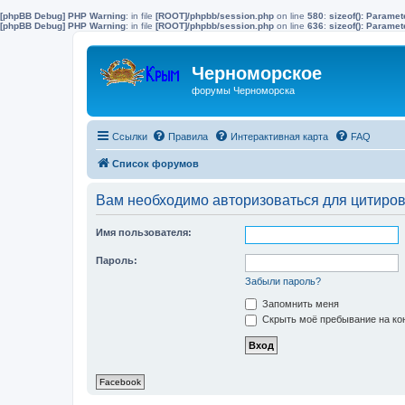
[phpBB Debug] PHP Warning
: in file
[ROOT]/phpbb/session.php
on line
580
:
sizeof(): Parame
[phpBB Debug] PHP Warning
: in file
[ROOT]/phpbb/session.php
on line
636
:
sizeof(): Parame
Черноморское
форумы Черноморска
Ссылки
Правила
Интерактивная карта
FAQ
Список форумов
Вам необходимо авторизоваться для цитиро
Имя пользователя:
Пароль:
Забыли пароль?
Запомнить меня
Скрыть моё пребывание на кон
Facebook