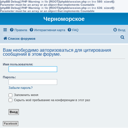
[phpBB Debug] PHP Warning
: in file
[ROOT]/phpbb/session.php
on line
580
:
sizeof():
Parameter must be an array or an object that implements Countable
[phpBB Debug] PHP Warning
: in file
[ROOT]/phpbb/session.php
on line
636
:
sizeof():
Parameter must be an array or an object that implements Countable
Черноморское
Правила
Интерактивная карта
FAQ
Вход
П
Список форумов
о
Вам необходимо авторизоваться для цитирования
и
сообщений в этом форуме.
с
Имя пользователя:
к
Пароль:
Забыли пароль?
Запомнить меня
Скрыть моё пребывание на конференции в этот раз
Facebook