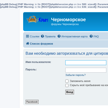
[phpBB Debug] PHP Warning
: in file
[ROOT]/phpbb/session.php
on line
580
:
sizeof(): Parame
[phpBB Debug] PHP Warning
: in file
[ROOT]/phpbb/session.php
on line
636
:
sizeof(): Parame
Черноморское
форумы Черноморска
Ссылки
Правила
Интерактивная карта
FAQ
Список форумов
Вам необходимо авторизоваться для цитиро
Имя пользователя:
Пароль:
Забыли пароль?
Запомнить меня
Скрыть моё пребывание на кон
Facebook