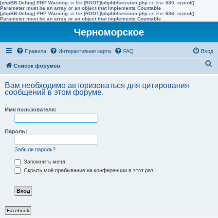
[phpBB Debug] PHP Warning
: in file
[ROOT]/phpbb/session.php
on line
580
:
sizeof():
Parameter must be an array or an object that implements Countable
[phpBB Debug] PHP Warning
: in file
[ROOT]/phpbb/session.php
on line
636
:
sizeof():
Parameter must be an array or an object that implements Countable
Черноморское
Правила
Интерактивная карта
FAQ
Вход
П
Список форумов
о
Вам необходимо авторизоваться для цитирования
и
сообщений в этом форуме.
с
Имя пользователя:
к
Пароль:
Забыли пароль?
Запомнить меня
Скрыть моё пребывание на конференции в этот раз
Facebook