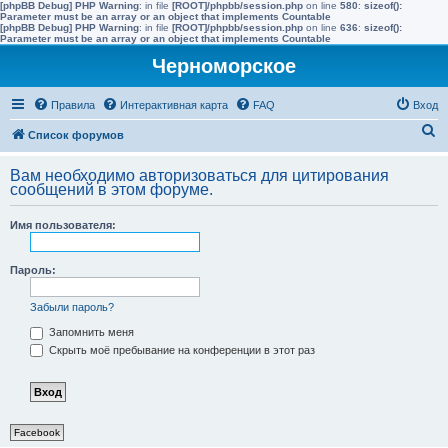
[phpBB Debug] PHP Warning
: in file
[ROOT]/phpbb/session.php
on line
580
:
sizeof():
Parameter must be an array or an object that implements Countable
[phpBB Debug] PHP Warning
: in file
[ROOT]/phpbb/session.php
on line
636
:
sizeof():
Parameter must be an array or an object that implements Countable
Черноморское
Правила
Интерактивная карта
FAQ
Вход
П
Список форумов
о
Вам необходимо авторизоваться для цитирования
и
сообщений в этом форуме.
с
Имя пользователя:
к
Пароль:
Забыли пароль?
Запомнить меня
Скрыть моё пребывание на конференции в этот раз
Facebook