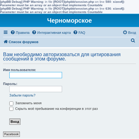
[phpBB Debug] PHP Warning
: in file
[ROOT]/phpbb/session.php
on line
580
:
sizeof():
Parameter must be an array or an object that implements Countable
[phpBB Debug] PHP Warning
: in file
[ROOT]/phpbb/session.php
on line
636
:
sizeof():
Parameter must be an array or an object that implements Countable
Черноморское
Правила
Интерактивная карта
FAQ
Вход
П
Список форумов
о
Вам необходимо авторизоваться для цитирования
и
сообщений в этом форуме.
с
Имя пользователя:
к
Пароль:
Забыли пароль?
Запомнить меня
Скрыть моё пребывание на конференции в этот раз
Facebook