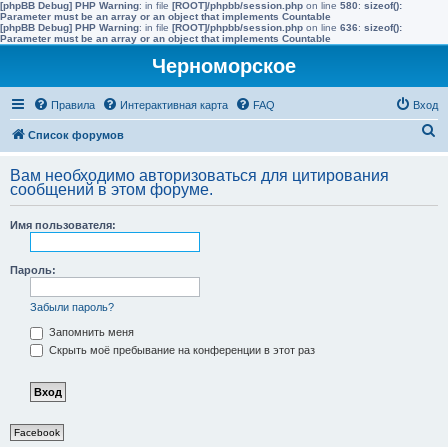
[phpBB Debug] PHP Warning
: in file
[ROOT]/phpbb/session.php
on line
580
:
sizeof():
Parameter must be an array or an object that implements Countable
[phpBB Debug] PHP Warning
: in file
[ROOT]/phpbb/session.php
on line
636
:
sizeof():
Parameter must be an array or an object that implements Countable
Черноморское
Правила
Интерактивная карта
FAQ
Вход
П
Список форумов
о
Вам необходимо авторизоваться для цитирования
и
сообщений в этом форуме.
с
Имя пользователя:
к
Пароль:
Забыли пароль?
Запомнить меня
Скрыть моё пребывание на конференции в этот раз
Facebook