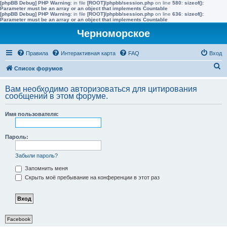
[phpBB Debug] PHP Warning
: in file
[ROOT]/phpbb/session.php
on line
580
:
sizeof():
Parameter must be an array or an object that implements Countable
[phpBB Debug] PHP Warning
: in file
[ROOT]/phpbb/session.php
on line
636
:
sizeof():
Parameter must be an array or an object that implements Countable
Черноморское
Правила
Интерактивная карта
FAQ
Вход
П
Список форумов
о
Вам необходимо авторизоваться для цитирования
и
сообщений в этом форуме.
с
Имя пользователя:
к
Пароль:
Забыли пароль?
Запомнить меня
Скрыть моё пребывание на конференции в этот раз
Facebook