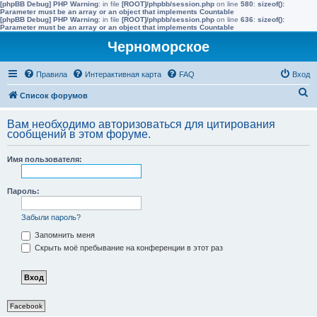
[phpBB Debug] PHP Warning
: in file
[ROOT]/phpbb/session.php
on line
580
:
sizeof():
Parameter must be an array or an object that implements Countable
[phpBB Debug] PHP Warning
: in file
[ROOT]/phpbb/session.php
on line
636
:
sizeof():
Parameter must be an array or an object that implements Countable
Черноморское
Правила
Интерактивная карта
FAQ
Вход
П
Список форумов
о
Вам необходимо авторизоваться для цитирования
и
сообщений в этом форуме.
с
Имя пользователя:
к
Пароль:
Забыли пароль?
Запомнить меня
Скрыть моё пребывание на конференции в этот раз
Facebook