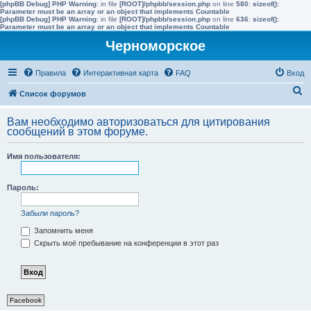
[phpBB Debug] PHP Warning
: in file
[ROOT]/phpbb/session.php
on line
580
:
sizeof():
Parameter must be an array or an object that implements Countable
[phpBB Debug] PHP Warning
: in file
[ROOT]/phpbb/session.php
on line
636
:
sizeof():
Parameter must be an array or an object that implements Countable
Черноморское
Правила
Интерактивная карта
FAQ
Вход
П
Список форумов
о
Вам необходимо авторизоваться для цитирования
и
сообщений в этом форуме.
с
Имя пользователя:
к
Пароль:
Забыли пароль?
Запомнить меня
Скрыть моё пребывание на конференции в этот раз
Facebook