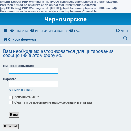
[phpBB Debug] PHP Warning
: in file
[ROOT]/phpbb/session.php
on line
580
:
sizeof():
Parameter must be an array or an object that implements Countable
[phpBB Debug] PHP Warning
: in file
[ROOT]/phpbb/session.php
on line
636
:
sizeof():
Parameter must be an array or an object that implements Countable
Черноморское
Правила
Интерактивная карта
FAQ
Вход
П
Список форумов
о
Вам необходимо авторизоваться для цитирования
и
сообщений в этом форуме.
с
Имя пользователя:
к
Пароль:
Забыли пароль?
Запомнить меня
Скрыть моё пребывание на конференции в этот раз
Facebook