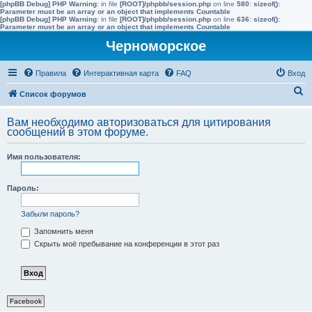
[phpBB Debug] PHP Warning
: in file
[ROOT]/phpbb/session.php
on line
580
:
sizeof():
Parameter must be an array or an object that implements Countable
[phpBB Debug] PHP Warning
: in file
[ROOT]/phpbb/session.php
on line
636
:
sizeof():
Parameter must be an array or an object that implements Countable
Черноморское
Правила
Интерактивная карта
FAQ
Вход
П
Список форумов
о
Вам необходимо авторизоваться для цитирования
и
сообщений в этом форуме.
с
Имя пользователя:
к
Пароль:
Забыли пароль?
Запомнить меня
Скрыть моё пребывание на конференции в этот раз
Facebook