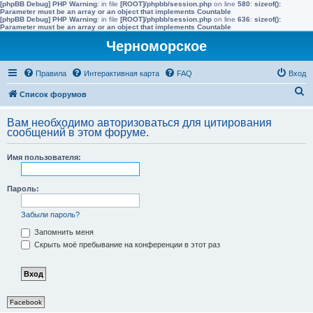
[phpBB Debug] PHP Warning
: in file
[ROOT]/phpbb/session.php
on line
580
:
sizeof():
Parameter must be an array or an object that implements Countable
[phpBB Debug] PHP Warning
: in file
[ROOT]/phpbb/session.php
on line
636
:
sizeof():
Parameter must be an array or an object that implements Countable
Черноморское
Правила
Интерактивная карта
FAQ
Вход
П
Список форумов
о
Вам необходимо авторизоваться для цитирования
и
сообщений в этом форуме.
с
Имя пользователя:
к
Пароль:
Забыли пароль?
Запомнить меня
Скрыть моё пребывание на конференции в этот раз
Facebook