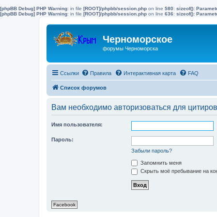
[phpBB Debug] PHP Warning
: in file
[ROOT]/phpbb/session.php
on line
580
:
sizeof(): Parame
[phpBB Debug] PHP Warning
: in file
[ROOT]/phpbb/session.php
on line
636
:
sizeof(): Parame
Черноморское
форумы Черноморска
Ссылки
Правила
Интерактивная карта
FAQ
Список форумов
Вам необходимо авторизоваться для цитиро
Имя пользователя:
Пароль:
Забыли пароль?
Запомнить меня
Скрыть моё пребывание на кон
Facebook