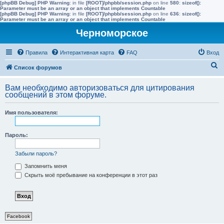
[phpBB Debug] PHP Warning
: in file
[ROOT]/phpbb/session.php
on line
580
:
sizeof():
Parameter must be an array or an object that implements Countable
[phpBB Debug] PHP Warning
: in file
[ROOT]/phpbb/session.php
on line
636
:
sizeof():
Parameter must be an array or an object that implements Countable
Черноморское
Правила
Интерактивная карта
FAQ
Вход
П
Список форумов
о
Вам необходимо авторизоваться для цитирования
и
сообщений в этом форуме.
с
Имя пользователя:
к
Пароль:
Забыли пароль?
Запомнить меня
Скрыть моё пребывание на конференции в этот раз
Facebook