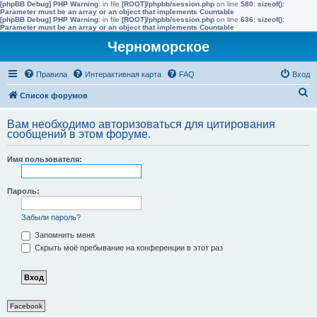
[phpBB Debug] PHP Warning
: in file
[ROOT]/phpbb/session.php
on line
580
:
sizeof():
Parameter must be an array or an object that implements Countable
[phpBB Debug] PHP Warning
: in file
[ROOT]/phpbb/session.php
on line
636
:
sizeof():
Parameter must be an array or an object that implements Countable
Черноморское
Правила
Интерактивная карта
FAQ
Вход
П
Список форумов
о
Вам необходимо авторизоваться для цитирования
и
сообщений в этом форуме.
с
Имя пользователя:
к
Пароль:
Забыли пароль?
Запомнить меня
Скрыть моё пребывание на конференции в этот раз
Facebook