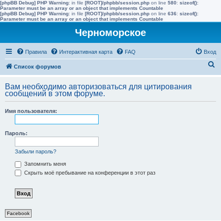
[phpBB Debug] PHP Warning
: in file
[ROOT]/phpbb/session.php
on line
580
:
sizeof():
Parameter must be an array or an object that implements Countable
[phpBB Debug] PHP Warning
: in file
[ROOT]/phpbb/session.php
on line
636
:
sizeof():
Parameter must be an array or an object that implements Countable
Черноморское
Правила
Интерактивная карта
FAQ
Вход
П
Список форумов
о
Вам необходимо авторизоваться для цитирования
и
сообщений в этом форуме.
с
Имя пользователя:
к
Пароль:
Забыли пароль?
Запомнить меня
Скрыть моё пребывание на конференции в этот раз
Facebook