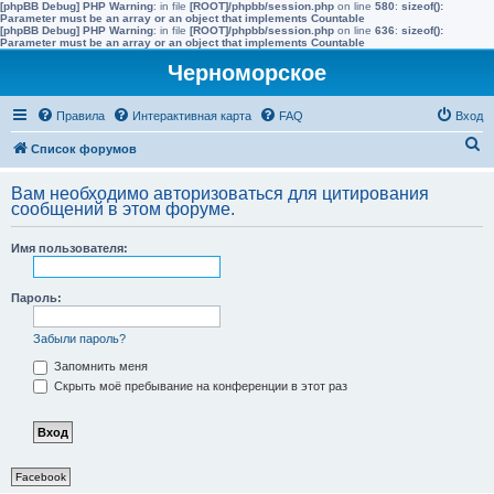
[phpBB Debug] PHP Warning
: in file
[ROOT]/phpbb/session.php
on line
580
:
sizeof():
Parameter must be an array or an object that implements Countable
[phpBB Debug] PHP Warning
: in file
[ROOT]/phpbb/session.php
on line
636
:
sizeof():
Parameter must be an array or an object that implements Countable
Черноморское
Правила
Интерактивная карта
FAQ
Вход
П
Список форумов
о
Вам необходимо авторизоваться для цитирования
и
сообщений в этом форуме.
с
Имя пользователя:
к
Пароль:
Забыли пароль?
Запомнить меня
Скрыть моё пребывание на конференции в этот раз
Facebook