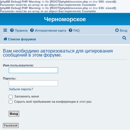
[phpBB Debug] PHP Warning
: in file
[ROOT]/phpbb/session.php
on line
580
:
sizeof():
Parameter must be an array or an object that implements Countable
[phpBB Debug] PHP Warning
: in file
[ROOT]/phpbb/session.php
on line
636
:
sizeof():
Parameter must be an array or an object that implements Countable
Черноморское
Правила
Интерактивная карта
FAQ
Вход
П
Список форумов
о
Вам необходимо авторизоваться для цитирования
и
сообщений в этом форуме.
с
Имя пользователя:
к
Пароль:
Забыли пароль?
Запомнить меня
Скрыть моё пребывание на конференции в этот раз
Facebook